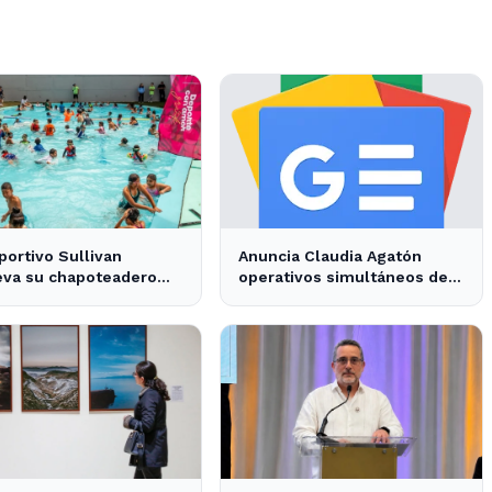
portivo Sullivan
Anuncia Claudia Agatón
eva su chapoteadero
operativos simultáneos de
disfrute de las familias
recolección de basura de
nsenada
traspatio en El Salitral y
Villas del Roble - XXV
Ayuntamiento de Ensenada