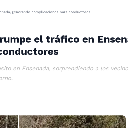
nsenada, generando complicaciones para conductores
rrumpe el tráfico en Ense
conductores
nsito en Ensenada, sorprendiendo a los vecinos
orno.