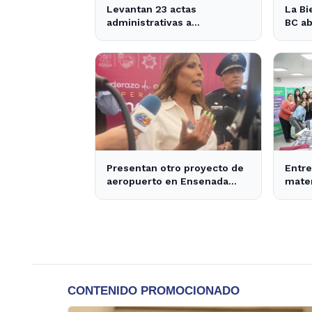
Levantan 23 actas
La Bi
administrativas a
BC ab
comerciantes ambulantes
de E
en Ensenada - Semanario
parti
ZETA
Presentan otro proyecto de
Entre
aeropuerto en Ensenada
mater
para 2030 - Semanario ZETA
produ
Ense