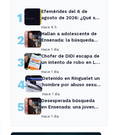
Efemérides del 6 de
1
agosto de 2026: ¿Qué se
conmemora?
Hace 6 h
Hallan a adolescente de
2
Ensenada: la búsqueda
movilizó a toda la
Hace 1 día
comunidad
Chofer de DiDi escapa de
3
un intento de robo en La
Plata; la sospechosa es
Hace 1 día
arrestada
Detenido en Ringuelet un
4
hombre por abuso sexual
y robo a una adolescente
Hace 1 día
Desesperada búsqueda
5
en Ensenada: una joven
desaparecida tras cita
Hace 1 día
con un desconocido