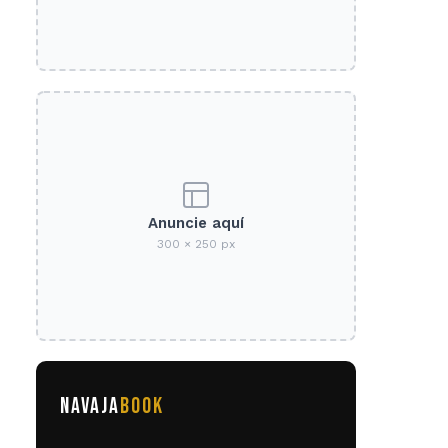
Anuncie aquí
300 × 250 px
NAVAJA
BOOK