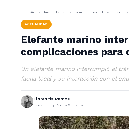
Inicio
›
Actualidad
›
Elefante marino interrumpe el tráfico en E
ACTUALIDAD
Elefante marino inte
complicaciones para 
Un elefante marino interrumpió el trá
fauna local y su interacción con el ent
Florencia Ramos
Redacción y Redes Sociales