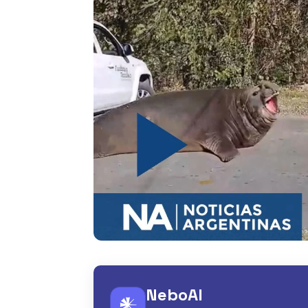
NeboAI
𒀭