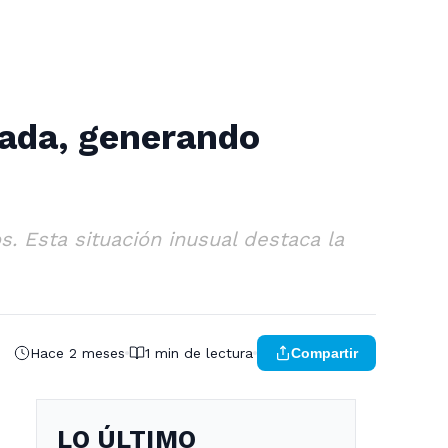
nada, generando
. Esta situación inusual destaca la
Hace 2 meses
1 min de lectura
Compartir
LO ÚLTIMO