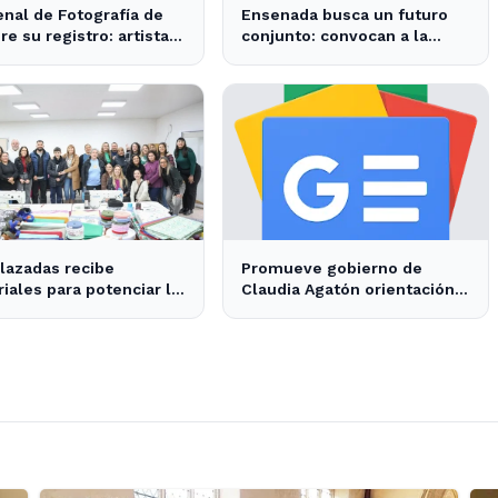
enal de Fotografía de
Ensenada busca un futuro
re su registro: artistas
conjunto: convocan a la
nsenada pueden
comunidad para definir su
cipar
desarrollo
lazadas recibe
Promueve gobierno de
iales para potenciar la
Claudia Agatón orientación
cción textil en
alimentaria saludable - XXV
nada
Ayuntamiento de Ensenada