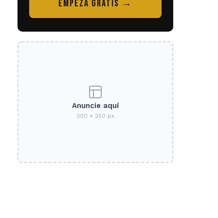
EMPEZÁ GRATIS →
Anuncie aquí
300 × 250 px