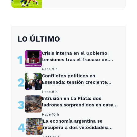
de salvación
LO ÚLTIMO
Crisis interna en el Gobierno:
1
tensiones tras el fracaso del
Senado
Hace 9 h
Conflictos políticos en
2
Ensenada: tensión creciente
entre sectores locales
Hace 9 h
Intrusión en La Plata: dos
3
ladrones sorprendidos en casa
de vecina tras asado.
Hace 10 h
La economía argentina se
4
recupera a dos velocidades:
crecen el agro y la energía, pero