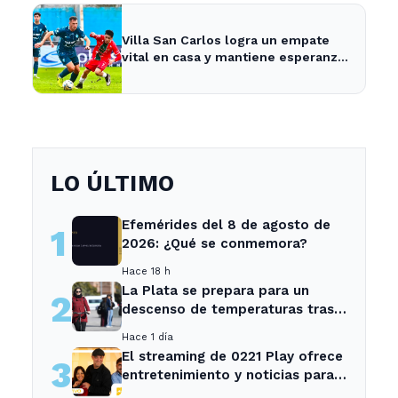
Villa San Carlos logra un empate
vital en casa y mantiene esperanzas
de salvación
LO ÚLTIMO
Efemérides del 8 de agosto de
1
2026: ¿Qué se conmemora?
Hace 18 h
La Plata se prepara para un
2
descenso de temperaturas tras
el intenso temporal de hoy
Hace 1 día
El streaming de 0221 Play ofrece
3
entretenimiento y noticias para
los vecinos de La Plata y