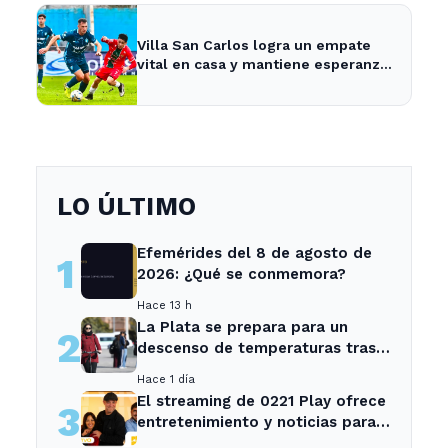
Villa San Carlos logra un empate
vital en casa y mantiene esperanzas
de salvación
LO ÚLTIMO
Efemérides del 8 de agosto de
1
2026: ¿Qué se conmemora?
Hace 13 h
La Plata se prepara para un
2
descenso de temperaturas tras
el intenso temporal de hoy
Hace 1 día
El streaming de 0221 Play ofrece
3
entretenimiento y noticias para
los vecinos de La Plata y