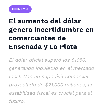
ECONOMÍA
El aumento del dólar
genera incertidumbre en
comerciantes de
Ensenada y La Plata
El dólar oficial superó los $1050,
generando inquietud en el mercado
local. Con un superávit comercial
proyectado de $21.000 millones, la
estabilidad fiscal es crucial para el
futuro.