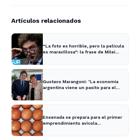
Artículos relacionados
“La foto es horrible, pero la película
es maravillosa”: la frase de Milei
sobre la economía argentina que
generó impacto - ADNSUR
Gustavo Marangoni: "La economía
argentina viene un pasito para el
frente y un pasito para atrás, como
Xuxa" - Radio Continental
Ensenada se prepara para el primer
emprendimiento avícola
sustentable a nivel mundial.