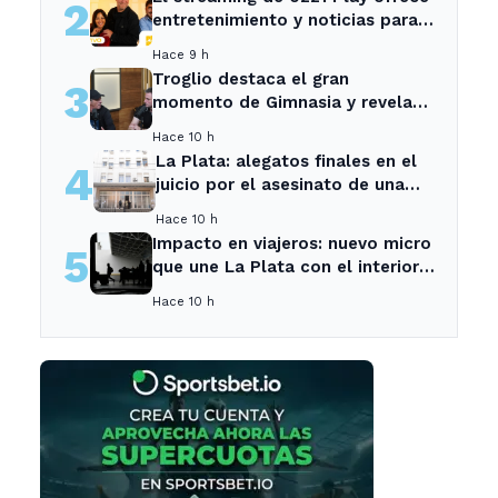
2
entretenimiento y noticias para
los vecinos de La Plata y
Hace 9 h
Ensenada.
Troglio destaca el gran
3
momento de Gimnasia y revela
su mayor desilusión como
Hace 10 h
entrenador
La Plata: alegatos finales en el
4
juicio por el asesinato de una
empleada en el trabajo
Hace 10 h
Impacto en viajeros: nuevo micro
5
que une La Plata con el interior
no recogerá pasajeros en un
Hace 10 h
tramo específico