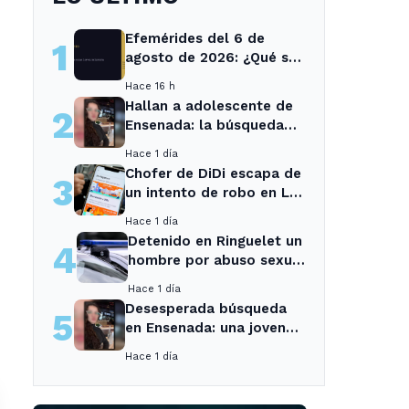
Efemérides del 6 de
1
agosto de 2026: ¿Qué se
conmemora?
Hace 16 h
Hallan a adolescente de
2
Ensenada: la búsqueda
movilizó a toda la
Hace 1 día
comunidad
Chofer de DiDi escapa de
3
un intento de robo en La
Plata; la sospechosa es
Hace 1 día
arrestada
Detenido en Ringuelet un
4
hombre por abuso sexual
y robo a una adolescente
Hace 1 día
Desesperada búsqueda
5
en Ensenada: una joven
desaparecida tras cita
Hace 1 día
con un desconocido