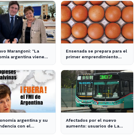
vo Marangoni: "La
Ensenada se prepara para el
mía argentina viene
primer emprendimiento
sito para el frente y un
avícola sustentable a nivel
o para atrás, como
mundial.
 - Radio Continental
onomía argentina y su
Afectados por el nuevo
dencia con el
aumento: usuarios de La
ciamiento internacional
Plata, Berisso y Ensenada