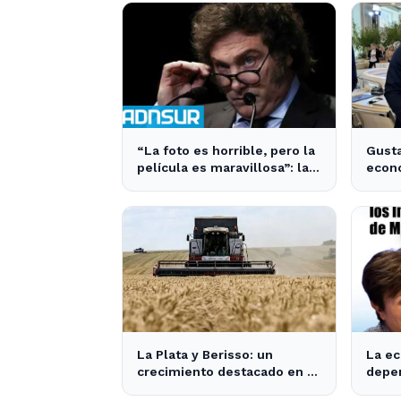
“La foto es horrible, pero la
Gusta
película es maravillosa”: la
econo
frase de Milei sobre la
un pa
economía argentina que
pasit
generó impacto - ADNSUR
Xuxa"
La Plata y Berisso: un
La ec
crecimiento destacado en la
depen
región supera la media
finan