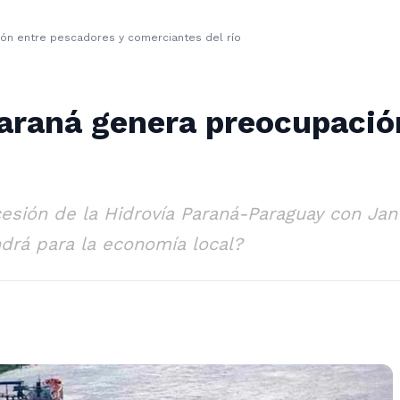
ión entre pescadores y comerciantes del río
Paraná genera preocupació
esión de la Hidrovía Paraná-Paraguay con Jan 
drá para la economía local?