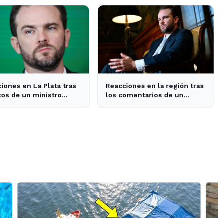
oBaires24
enfrentan tarifas más altas
en el transporte público
iones en La Plata tras
Reacciones en la región tras
tos de un ministro
los comentarios de un
leño a Milei y su
ministro brasileño sobre
to en la economía
Milei y la economía
argentina