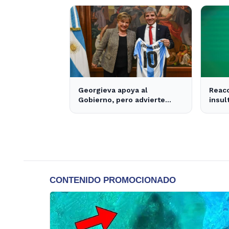
nacional
- Inf
Georgieva apoya al
Reacc
Gobierno, pero advierte
insul
sobre la falta de nuevos
brasi
fondos del FMI para
impac
Argentina
local