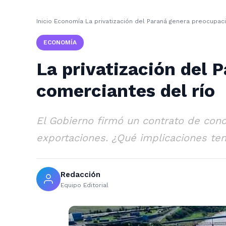
Inicio
›
Economía
›
La privatización del Paraná genera preocupac
ECONOMÍA
La privatización del 
comerciantes del río
El Gobierno firmó un contrato de conc
exportaciones. ¿Qué implicaciones ten
Redacción
Equipo Editorial