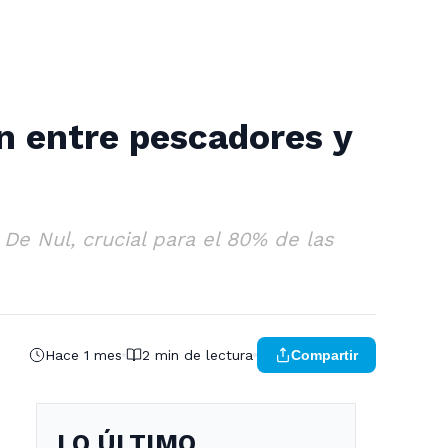
n entre pescadores y
De Nul, crucial para el 80% de las
Hace 1 mes
2 min de lectura
Compartir
LO ÚLTIMO