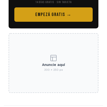
14 DÍAS GRATIS · SIN TARJETA
EMPEZÁ GRATIS →
Anuncie aquí
300 × 250 px