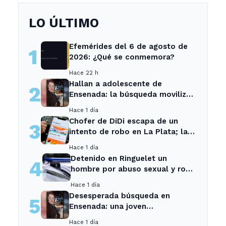
LO ÚLTIMO
Efemérides del 6 de agosto de
1
2026: ¿Qué se conmemora?
Hace 22 h
Hallan a adolescente de
2
Ensenada: la búsqueda movilizó
a toda la comunidad
Hace 1 día
Chofer de DiDi escapa de un
3
intento de robo en La Plata; la
sospechosa es arrestada
Hace 1 día
Detenido en Ringuelet un
4
hombre por abuso sexual y robo
a una adolescente
Hace 1 día
Desesperada búsqueda en
5
Ensenada: una joven
desaparecida tras cita con un
Hace 1 día