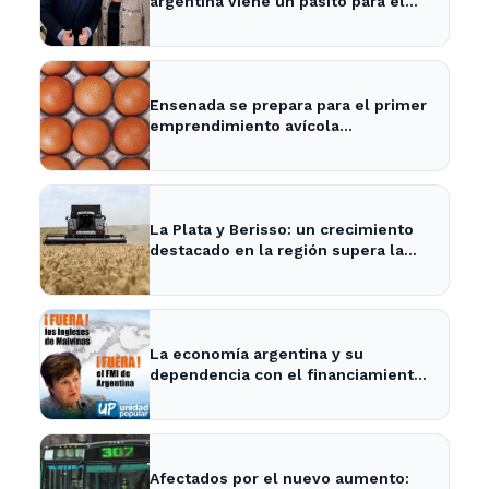
argentina viene un pasito para el
frente y un pasito para atrás, como
Xuxa" - Radio Continental
Ensenada se prepara para el primer
emprendimiento avícola
sustentable a nivel mundial.
La Plata y Berisso: un crecimiento
destacado en la región supera la
media nacional
La economía argentina y su
dependencia con el financiamiento
internacional - InfoBaires24
Afectados por el nuevo aumento: