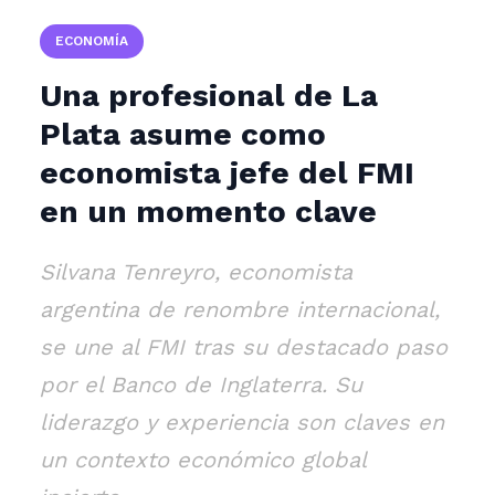
ECONOMÍA
Una profesional de La
Plata asume como
economista jefe del FMI
en un momento clave
Silvana Tenreyro, economista
argentina de renombre internacional,
se une al FMI tras su destacado paso
por el Banco de Inglaterra. Su
liderazgo y experiencia son claves en
un contexto económico global