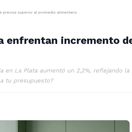
 precios superior al promedio alimentario
 enfrentan incremento de 
ia en La Plata aumentó un 2,2%, reflejando la 
 a tu presupuesto?