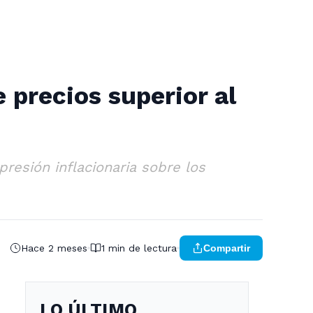
precios superior al
presión inflacionaria sobre los
Hace 2 meses
1 min de lectura
Compartir
LO ÚLTIMO