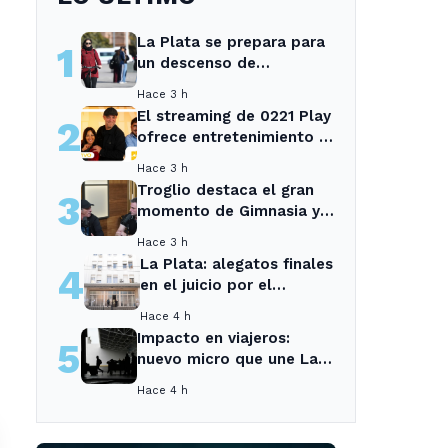
La Plata se prepara para
1
un descenso de
temperaturas tras el
Hace 3 h
intenso temporal de hoy
El streaming de 0221 Play
2
ofrece entretenimiento y
noticias para los vecinos
Hace 3 h
de La Plata y Ensenada.
Troglio destaca el gran
3
momento de Gimnasia y
revela su mayor
Hace 3 h
desilusión como
La Plata: alegatos finales
4
entrenador
en el juicio por el
asesinato de una
Hace 4 h
empleada en el trabajo
Impacto en viajeros:
5
nuevo micro que une La
Plata con el interior no
Hace 4 h
recogerá pasajeros en un
tramo específico