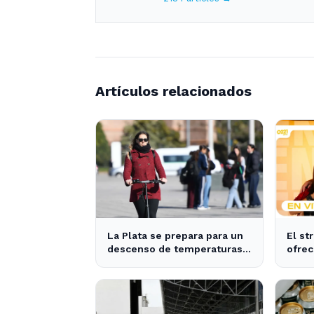
Artículos relacionados
La Plata se prepara para un
El st
descenso de temperaturas
ofrec
tras el intenso temporal de
notic
hoy
La Pl