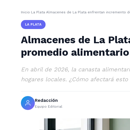
Inicio
›
La Plata
›
Almacenes de La Plata enfrentan incremento de
LA PLATA
Almacenes de La Plata
promedio alimentario
En abril de 2026, la canasta alimentar
hogares locales. ¿Cómo afectará esto
Redacción
Equipo Editorial