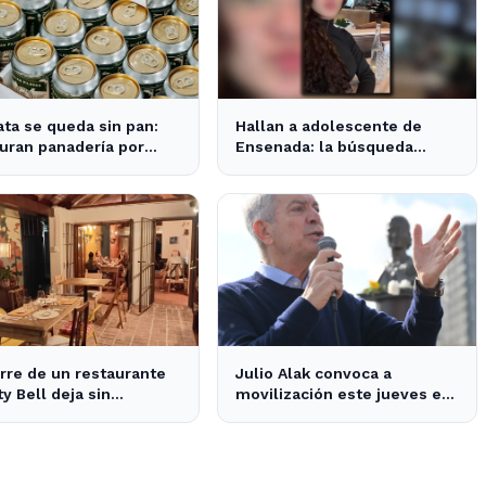
ata se queda sin pan:
Hallan a adolescente de
uran panadería por
Ensenada: la búsqueda
 de cerveza vencida
movilizó a toda la
comunidad
erre de un restaurante
Julio Alak convoca a
ty Bell deja sin
movilización este jueves en
nes a los vecinos del
defensa de la ley de tierras
en La Plata