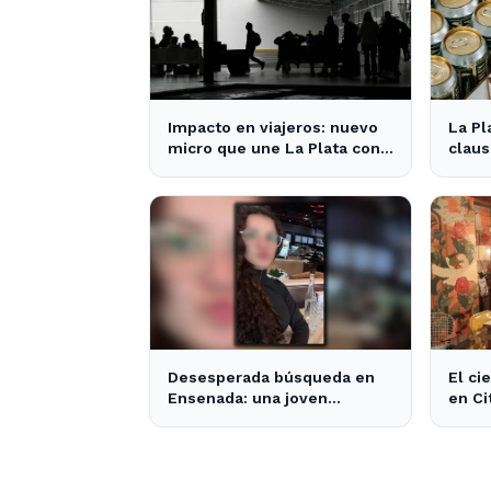
Impacto en viajeros: nuevo
La Pl
micro que une La Plata con
claus
el interior no recogerá
venta
pasajeros en un tramo
específico
Desesperada búsqueda en
El ci
Ensenada: una joven
en Ci
desaparecida tras cita con
opcio
un desconocido
área.