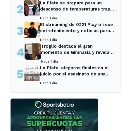
La Plata se prepara para un
2
descenso de temperaturas tras
el intenso temporal de hoy
Hace 1 día
El streaming de 0221 Play ofrece
3
entretenimiento y noticias para
los vecinos de La Plata y
Hace 1 día
Ensenada.
Troglio destaca el gran
4
momento de Gimnasia y revela
su mayor desilusión como
Hace 1 día
entrenador
La Plata: alegatos finales en el
5
juicio por el asesinato de una
empleada en el trabajo
Hace 1 día