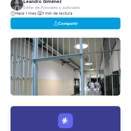
Leandro Giménez
Editor de Policiales y Judiciales
Hace 1 mes
1 min de lectura
Compartir
𒀭