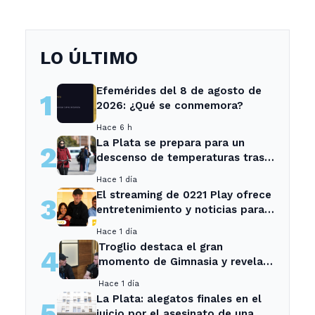
LO ÚLTIMO
Efemérides del 8 de agosto de
1
2026: ¿Qué se conmemora?
Hace 6 h
La Plata se prepara para un
2
descenso de temperaturas tras
el intenso temporal de hoy
Hace 1 día
El streaming de 0221 Play ofrece
3
entretenimiento y noticias para
los vecinos de La Plata y
Hace 1 día
Ensenada.
Troglio destaca el gran
4
momento de Gimnasia y revela
su mayor desilusión como
Hace 1 día
entrenador
La Plata: alegatos finales en el
5
juicio por el asesinato de una