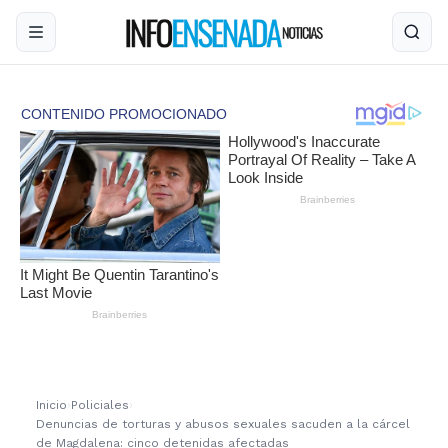
Inicio
›
Policiales
›
Denuncias de torturas y abusos sexuales sacuden a la cárcel
de Magdalena: cinco detenidas afectadas