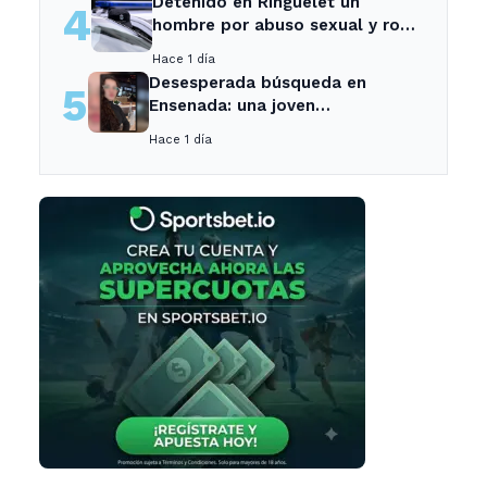
Detenido en Ringuelet un
4
hombre por abuso sexual y robo
a una adolescente
Hace 1 día
Desesperada búsqueda en
5
Ensenada: una joven
desaparecida tras cita con un
Hace 1 día
desconocido