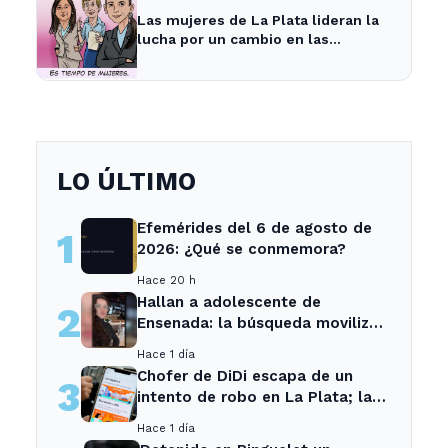
Las mujeres de La Plata lideran la
lucha por un cambio en las
prioridades de obras públicas
LO ÚLTIMO
Efemérides del 6 de agosto de
1
2026: ¿Qué se conmemora?
Hace 20 h
Hallan a adolescente de
2
Ensenada: la búsqueda movilizó
a toda la comunidad
Hace 1 día
Chofer de DiDi escapa de un
3
intento de robo en La Plata; la
sospechosa es arrestada
Hace 1 día