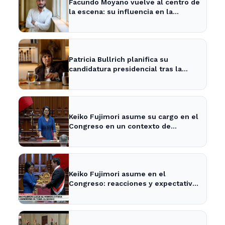
Facundo Moyano vuelve al centro de
la escena: su influencia en la
política local y los medios
Patricia Bullrich planifica su
candidatura presidencial tras la
posible reelección de Milei
Keiko Fujimori asume su cargo en el
Congreso en un contexto de
tensiones políticas
Keiko Fujimori asume en el
Congreso: reacciones y expectativas
en la política nacional