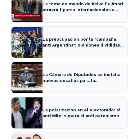
La toma de mando de Keiko Fujimori
atraerá figuras internacionales a
Lima
La preocupación por la "campaña
anti Argentina": opiniones divididas
en La Plata y Ensenada
La Cámara de Diputados se instala:
nuevos desafíos para la
representación provincial
La polarización en el electorado: el
anti Milei supera al anti peronismo
por 2,6 puntos en La Plata