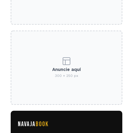
Anuncie aquí
300 × 250 px
NAVAJA
BOOK