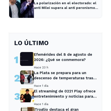
La polarización en el electorado: el
anti Milei supera al anti peronismo
por 2,6 puntos en La Plata
LO ÚLTIMO
Efemérides del 8 de agosto de
1
2026: ¿Qué se conmemora?
Hace 23 h
La Plata se prepara para un
2
descenso de temperaturas tras
el intenso temporal de hoy
Hace 1 día
El streaming de 0221 Play ofrece
3
entretenimiento y noticias para
los vecinos de La Plata y
Hace 1 día
Ensenada.
Troglio destaca el gran