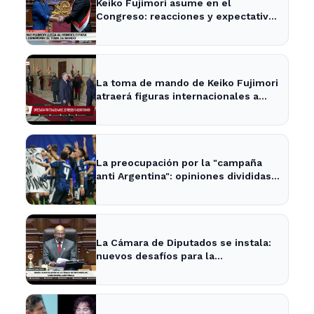
Keiko Fujimori asume en el
Congreso: reacciones y expectativas
en la política nacional
La toma de mando de Keiko Fujimori
atraerá figuras internacionales a
Lima
La preocupación por la "campaña
anti Argentina": opiniones divididas
en La Plata y Ensenada
La Cámara de Diputados se instala:
nuevos desafíos para la
representación provincial