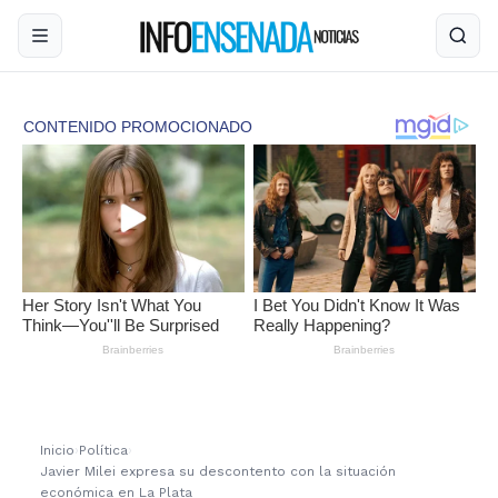
Inicio
›
Política
›
Javier Milei expresa su descontento con la situación
económica en La Plata