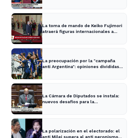
en la política nacional
La toma de mando de Keiko Fujimori
atraerá figuras internacionales a
Lima
La preocupación por la "campaña
anti Argentina": opiniones divididas
en La Plata y Ensenada
La Cámara de Diputados se instala:
nuevos desafíos para la
representación provincial
La polarización en el electorado: el
anti Milei supera al anti peronismo