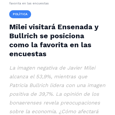
favorita en las encuestas
POLÍTICA
Milei visitará Ensenada y
Bullrich se posiciona
como la favorita en las
encuestas
La imagen negativa de Javier Milei
alcanza el 53,9%, mientras que
Patricia Bullrich lidera con una imagen
positiva de 39,7%. La opinión de los
bonaerenses revela preocupaciones
sobre la economía. ¿Cómo afectará