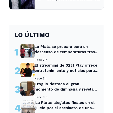
por 2,6 puntos en La Plata
LO ÚLTIMO
La Plata se prepara para un
1
descenso de temperaturas tras
el intenso temporal de hoy
Hace 7 h
El streaming de 0221 Play ofrece
2
entretenimiento y noticias para
los vecinos de La Plata y
Hace 7 h
Ensenada.
Troglio destaca el gran
3
momento de Gimnasia y revela
su mayor desilusión como
Hace 8 h
entrenador
La Plata: alegatos finales en el
4
juicio por el asesinato de una