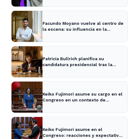
Facundo Moyano vuelve al centro de
la escena: su influencia en la
política local y los medios
Patricia Bullrich planifica su
candidatura presidencial tras la
posible reelección de Milei
Keiko Fujimori asume su cargo en el
Congreso en un contexto de
tensiones políticas
Keiko Fujimori asume en el
Congreso: reacciones y expectativas