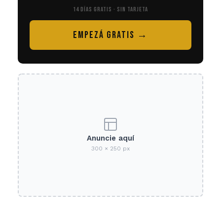
14 DÍAS GRATIS · SIN TARJETA
EMPEZÁ GRATIS →
Anuncie aquí
300 × 250 px