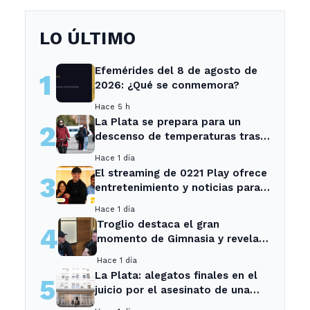
LO ÚLTIMO
Efemérides del 8 de agosto de
1
2026: ¿Qué se conmemora?
Hace 5 h
La Plata se prepara para un
2
descenso de temperaturas tras
el intenso temporal de hoy
Hace 1 día
El streaming de 0221 Play ofrece
3
entretenimiento y noticias para
los vecinos de La Plata y
Hace 1 día
Ensenada.
Troglio destaca el gran
4
momento de Gimnasia y revela
su mayor desilusión como
Hace 1 día
entrenador
La Plata: alegatos finales en el
5
juicio por el asesinato de una
empleada en el trabajo