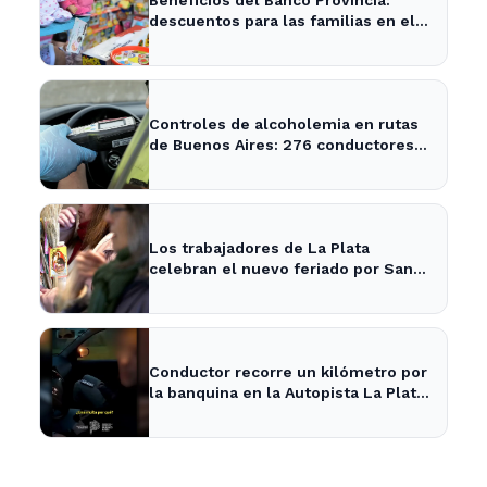
descuentos para las familias en el
Día del Niño en La Plata y Ensenada
Controles de alcoholemia en rutas
de Buenos Aires: 276 conductores
se encontraban ebrios
Los trabajadores de La Plata
celebran el nuevo feriado por San
Cayetano con actividades culturales
Conductor recorre un kilómetro por
la banquina en la Autopista La Plata-
Buenos Aires y su justificación
sorprende a todos