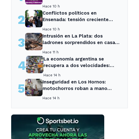
Senado
Hace 10 h
Conflictos políticos en
2
Ensenada: tensión creciente
entre sectores locales
Hace 10 h
Intrusión en La Plata: dos
3
ladrones sorprendidos en casa
de vecina tras asado.
Hace 11 h
La economía argentina se
4
recupera a dos velocidades:
crecen el agro y la energía, pero
Hace 14 h
caen el empleo y el consumo -
Inseguridad en Los Hornos:
5
Neuquen Post
motochorros roban a mano
armada en tienda de mascotas
Hace 14 h