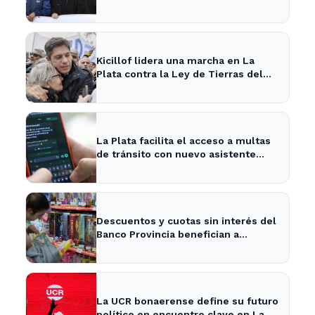
La Plata
Kicillof lidera una marcha en La
Plata contra la Ley de Tierras del
gobierno nacional
La Plata facilita el acceso a multas
de tránsito con nuevo asistente
digital
Descuentos y cuotas sin interés del
Banco Provincia benefician a
familias en La Plata por el Día del
Niño
La UCR bonaerense define su futuro
político en encuentro clave en La