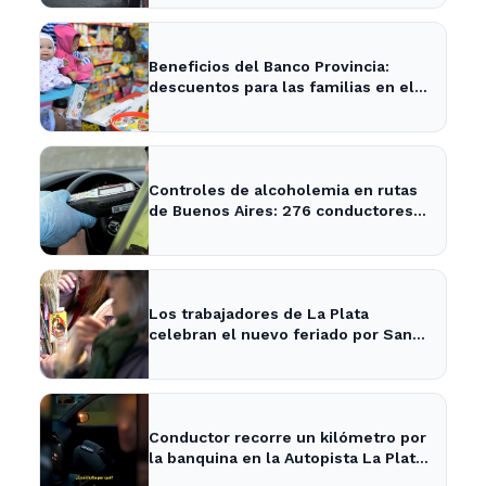
Beneficios del Banco Provincia:
descuentos para las familias en el
Día del Niño en La Plata y Ensenada
Controles de alcoholemia en rutas
de Buenos Aires: 276 conductores
se encontraban ebrios
Los trabajadores de La Plata
celebran el nuevo feriado por San
Cayetano con actividades culturales
Conductor recorre un kilómetro por
la banquina en la Autopista La Plata-
Buenos Aires y su justificación