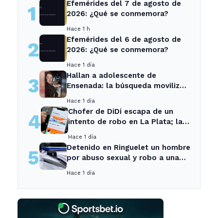
Efemérides del 7 de agosto de
1
2026: ¿Qué se conmemora?
Hace 1 h
Efemérides del 6 de agosto de
2
2026: ¿Qué se conmemora?
Hace 1 día
Hallan a adolescente de
3
Ensenada: la búsqueda movilizó
a toda la comunidad
Hace 1 día
Chofer de DiDi escapa de un
4
intento de robo en La Plata; la
sospechosa es arrestada
Hace 1 día
Detenido en Ringuelet un hombre
5
por abuso sexual y robo a una
adolescente
Hace 1 día