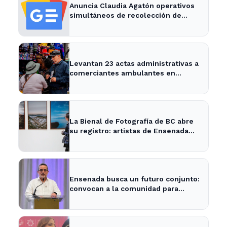
Anuncia Claudia Agatón operativos
simultáneos de recolección de
basura de traspatio en El Salitral y
Villas del Roble - XXV Ayuntamiento
de Ensenada
Levantan 23 actas administrativas a
comerciantes ambulantes en
Ensenada - Semanario ZETA
La Bienal de Fotografía de BC abre
su registro: artistas de Ensenada
pueden participar
Ensenada busca un futuro conjunto:
convocan a la comunidad para
definir su desarrollo