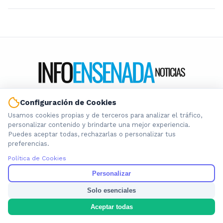
Información local que importa. Noticias de Ensenada, La
Configuración de Cookies
Plata y la provincia de Buenos Aires.
Usamos cookies propias y de terceros para analizar el tráfico,
personalizar contenido y brindarte una mejor experiencia.
Puedes aceptar todas, rechazarlas o personalizar tus
preferencias.
Política de Cookies
Nosotros
Personalizar
Cookies
Solo esenciales
Privacidad
Aceptar todas
Términos
Política de Contenido