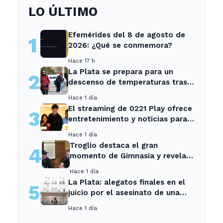
LO ÚLTIMO
Efemérides del 8 de agosto de
1
2026: ¿Qué se conmemora?
Hace 17 h
La Plata se prepara para un
2
descenso de temperaturas tras
el intenso temporal de hoy
Hace 1 día
El streaming de 0221 Play ofrece
3
entretenimiento y noticias para
los vecinos de La Plata y
Hace 1 día
Ensenada.
Troglio destaca el gran
4
momento de Gimnasia y revela
su mayor desilusión como
Hace 1 día
entrenador
La Plata: alegatos finales en el
5
juicio por el asesinato de una
empleada en el trabajo
Hace 1 día