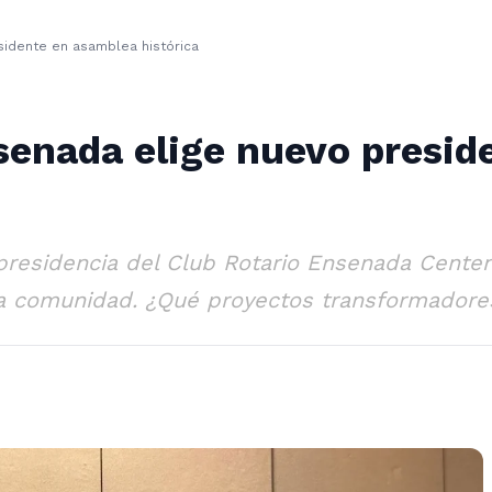
sidente en asamblea histórica
nsenada elige nuevo presi
presidencia del Club Rotario Ensenada Centen
la comunidad. ¿Qué proyectos transformadore