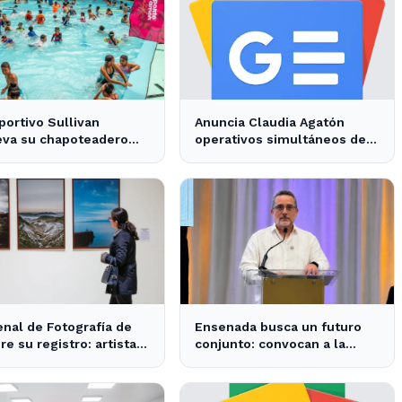
portivo Sullivan
Anuncia Claudia Agatón
eva su chapoteadero
operativos simultáneos de
disfrute de las familias
recolección de basura de
nsenada
traspatio en El Salitral y
Villas del Roble - XXV
Ayuntamiento de Ensenada
enal de Fotografía de
Ensenada busca un futuro
re su registro: artistas
conjunto: convocan a la
nsenada pueden
comunidad para definir su
cipar
desarrollo