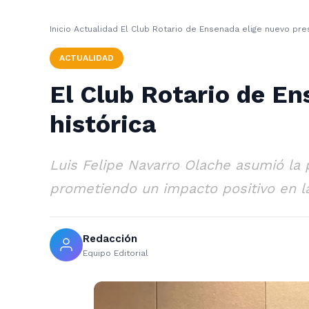
Inicio
›
Actualidad
›
El Club Rotario de Ensenada elige nuevo pre
ACTUALIDAD
El Club Rotario de E
histórica
Luis Felipe Navarro Olache asumió la 
prometiendo un impacto positivo en 
Redacción
Equipo Editorial