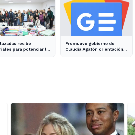
lazadas recibe
Promueve gobierno de
iales para potenciar la
Claudia Agatón orientación
cción textil en
alimentaria saludable - XXV
nada
Ayuntamiento de Ensenada