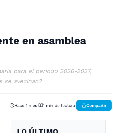
dente en asamblea
aria para el periodo 2026-2027,
s se avecinan?
Hace 1 mes
1 min de lectura
Compartir
LO ÚLTIMO