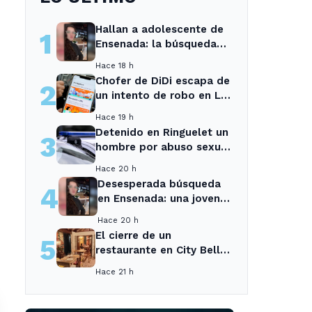
Hallan a adolescente de
1
Ensenada: la búsqueda
movilizó a toda la
Hace 18 h
comunidad
Chofer de DiDi escapa de
2
un intento de robo en La
Plata; la sospechosa es
Hace 19 h
arrestada
Detenido en Ringuelet un
3
hombre por abuso sexual
y robo a una adolescente
Hace 20 h
Desesperada búsqueda
4
en Ensenada: una joven
desaparecida tras cita
Hace 20 h
con un desconocido
El cierre de un
5
restaurante en City Bell
deja sin opciones a los
Hace 21 h
vecinos del área.