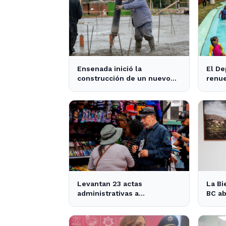
Ensenada inició la
El De
construcción de un nuevo
renu
SUM comunitario con una
para 
inversión de más de $740
de E
millones - 0221
Levantan 23 actas
La Bi
administrativas a
BC ab
comerciantes ambulantes
de E
en Ensenada - Semanario
parti
ZETA