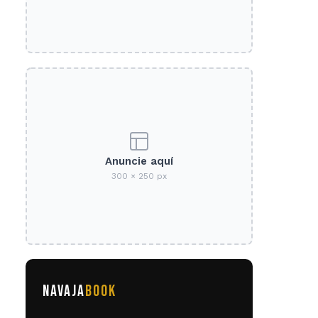
Anuncie aquí
300 × 250 px
NAVAJA
BOOK