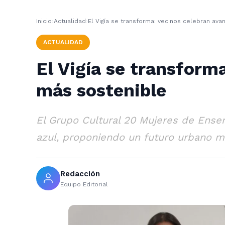
Inicio
›
Actualidad
›
El Vigía se transforma: vecinos celebran av
ACTUALIDAD
El Vigía se transform
más sostenible
El Grupo Cultural 20 Mujeres de Ensen
azul, proponiendo un futuro urbano má
Redacción
Equipo Editorial