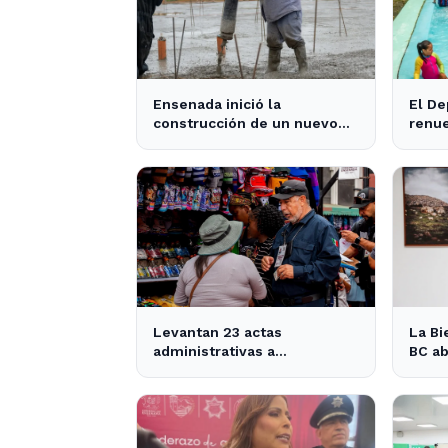
Ensenada inició la
El De
construcción de un nuevo
renu
SUM comunitario con una
para 
inversión de más de $740
de E
millones - 0221
Levantan 23 actas
La Bi
administrativas a
BC ab
comerciantes ambulantes
de E
en Ensenada - Semanario
parti
ZETA