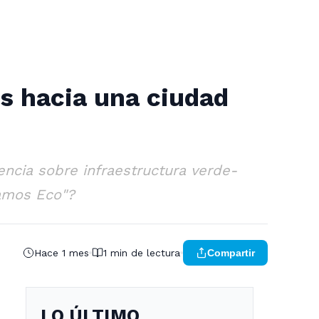
es hacia una ciudad
encia sobre infraestructura verde-
gamos Eco"?
Hace 1 mes
1 min de lectura
Compartir
LO ÚLTIMO