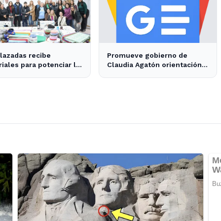
lazadas recibe
Promueve gobierno de
iales para potenciar la
Claudia Agatón orientación
cción textil en
alimentaria saludable - XXV
nada
Ayuntamiento de Ensenada