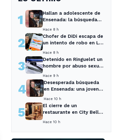
Hallan a adolescente de
1
Ensenada: la búsqueda
movilizó a toda la
Hace 8 h
comunidad
Chofer de DiDi escapa de
2
un intento de robo en La
Plata; la sospechosa es
Hace 8 h
arrestada
Detenido en Ringuelet un
3
hombre por abuso sexual
y robo a una adolescente
Hace 9 h
Desesperada búsqueda
4
en Ensenada: una joven
desaparecida tras cita
Hace 10 h
con un desconocido
El cierre de un
5
restaurante en City Bell
deja sin opciones a los
Hace 10 h
vecinos del área.