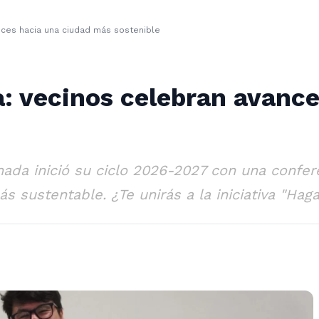
ances hacia una ciudad más sostenible
a: vecinos celebran avanc
ada inició su ciclo 2026-2027 con una confer
s sustentable. ¿Te unirás a la iniciativa "Ha