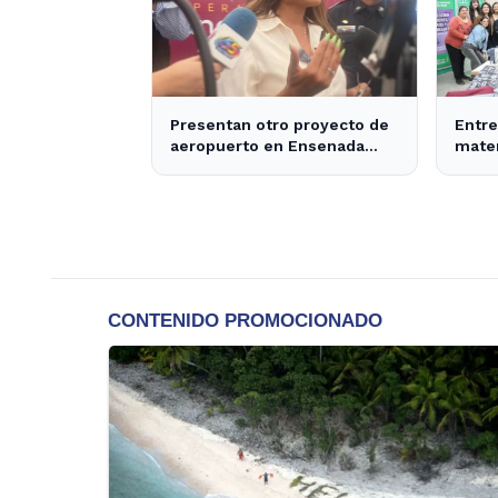
Presentan otro proyecto de
Entre
aeropuerto en Ensenada
mater
para 2030 - Semanario ZETA
produ
Ense