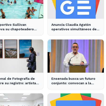
portivo Sullivan
Anuncia Claudia Agatón
eva su chapoteadero
operativos simultáneos de
disfrute de las familias
recolección de basura de
nsenada
traspatio en El Salitral y
Villas del Roble - XXV
Ayuntamiento de Ensenada
enal de Fotografía de
Ensenada busca un futuro
re su registro: artistas
conjunto: convocan a la
nsenada pueden
comunidad para definir su
cipar
desarrollo