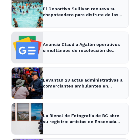
El Deportivo Sullivan renueva su
chapoteadero para disfrute de las
familias de Ensenada
Anuncia Claudia Agatón operativos
simultáneos de recolección de
basura de traspatio en El Salitral y
Villas del Roble - XXV Ayuntamiento
de Ensenada
Levantan 23 actas administrativas a
comerciantes ambulantes en
Ensenada - Semanario ZETA
La Bienal de Fotografía de BC abre
su registro: artistas de Ensenada
pueden participar