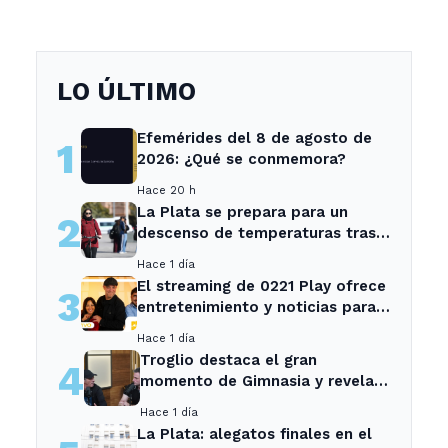
LO ÚLTIMO
Efemérides del 8 de agosto de
1
2026: ¿Qué se conmemora?
Hace 20 h
La Plata se prepara para un
2
descenso de temperaturas tras
el intenso temporal de hoy
Hace 1 día
El streaming de 0221 Play ofrece
3
entretenimiento y noticias para
los vecinos de La Plata y
Hace 1 día
Ensenada.
Troglio destaca el gran
4
momento de Gimnasia y revela
su mayor desilusión como
Hace 1 día
entrenador
La Plata: alegatos finales en el