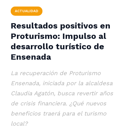
ACTUALIDAD
Resultados positivos en
Proturismo: Impulso al
desarrollo turístico de
Ensenada
La recuperación de Proturismo
Ensenada, iniciada por la alcaldesa
Claudia Agatón, busca revertir años
de crisis financiera. ¿Qué nuevos
beneficios traerá para el turismo
local?