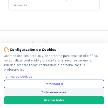
Configuración de Cookies
Usamos cookies propias y de terceros para analizar el tráfico,
personalizar contenido y brindarte una mejor experiencia.
Información local que importa. Noticias de Ensenada, La
Puedes aceptar todas, rechazarlas o personalizar tus
Plata y la provincia de Buenos Aires.
preferencias.
Política de Cookies
Personalizar
Solo esenciales
Nosotros
Aceptar todas
Cookies
Privacidad