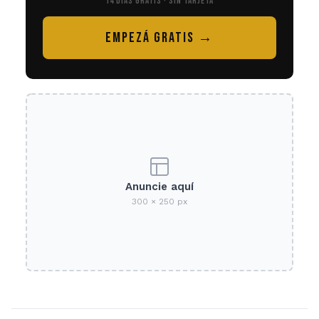
14 DÍAS GRATIS · SIN TARJETA
EMPEZÁ GRATIS →
Anuncie aquí
300 × 250 px