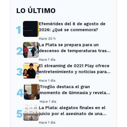
LO ÚLTIMO
Efemérides del 8 de agosto de
1
2026: ¿Qué se conmemora?
Hace 20 h
La Plata se prepara para un
2
descenso de temperaturas tras
el intenso temporal de hoy
Hace 1 día
El streaming de 0221 Play ofrece
3
entretenimiento y noticias para
los vecinos de La Plata y
Hace 1 día
Ensenada.
Troglio destaca el gran
4
momento de Gimnasia y revela
su mayor desilusión como
Hace 1 día
entrenador
La Plata: alegatos finales en el
5
juicio por el asesinato de una
empleada en el trabajo
Hace 1 día