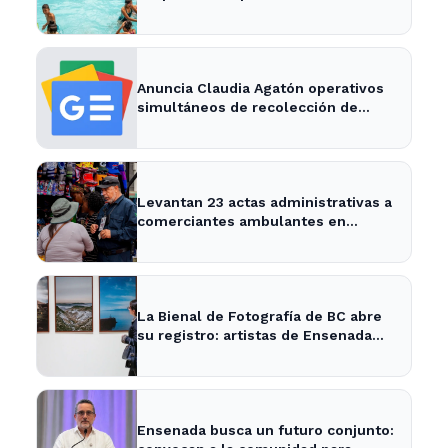
familias de Ensenada
Anuncia Claudia Agatón operativos
simultáneos de recolección de
basura de traspatio en El Salitral y
Villas del Roble - XXV Ayuntamiento
de Ensenada
Levantan 23 actas administrativas a
comerciantes ambulantes en
Ensenada - Semanario ZETA
La Bienal de Fotografía de BC abre
su registro: artistas de Ensenada
pueden participar
Ensenada busca un futuro conjunto: