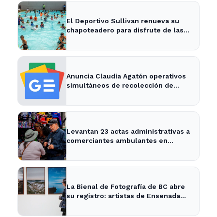
El Deportivo Sullivan renueva su
chapoteadero para disfrute de las
familias de Ensenada
Anuncia Claudia Agatón operativos
simultáneos de recolección de
basura de traspatio en El Salitral y
Villas del Roble - XXV Ayuntamiento
de Ensenada
Levantan 23 actas administrativas a
comerciantes ambulantes en
Ensenada - Semanario ZETA
La Bienal de Fotografía de BC abre
su registro: artistas de Ensenada
pueden participar