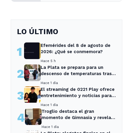
Ensenada
LO ÚLTIMO
Efemérides del 8 de agosto de
1
2026: ¿Qué se conmemora?
Hace 5 h
La Plata se prepara para un
2
descenso de temperaturas tras
el intenso temporal de hoy
Hace 1 día
El streaming de 0221 Play ofrece
3
entretenimiento y noticias para
los vecinos de La Plata y
Hace 1 día
Ensenada.
Troglio destaca el gran
4
momento de Gimnasia y revela
su mayor desilusión como
Hace 1 día
entrenador