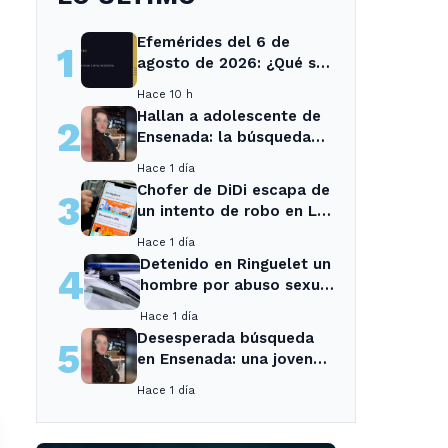
Efemérides del 6 de
1
agosto de 2026: ¿Qué se
conmemora?
Hace 10 h
Hallan a adolescente de
2
Ensenada: la búsqueda
movilizó a toda la
Hace 1 día
comunidad
Chofer de DiDi escapa de
3
un intento de robo en La
Plata; la sospechosa es
Hace 1 día
arrestada
Detenido en Ringuelet un
4
hombre por abuso sexual
y robo a una adolescente
Hace 1 día
Desesperada búsqueda
5
en Ensenada: una joven
desaparecida tras cita
Hace 1 día
con un desconocido