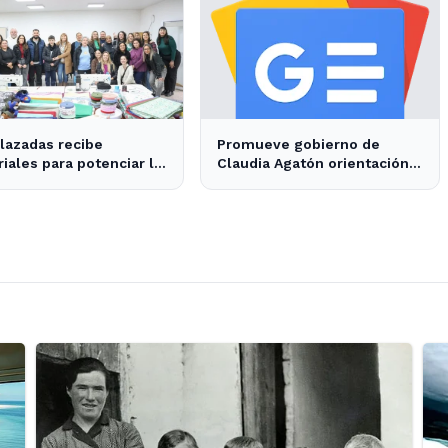
lazadas recibe
Promueve gobierno de
iales para potenciar la
Claudia Agatón orientación
cción textil en
alimentaria saludable - XXV
nada
Ayuntamiento de Ensenada