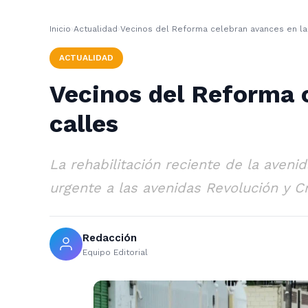
Inicio
›
Actualidad
›
Vecinos del Reforma celebran avances en la 
ACTUALIDAD
Vecinos del Reforma c
calles
La rehabilitación reciente de la aven
urgente a las avenidas Revolución y C
Redacción
Equipo Editorial