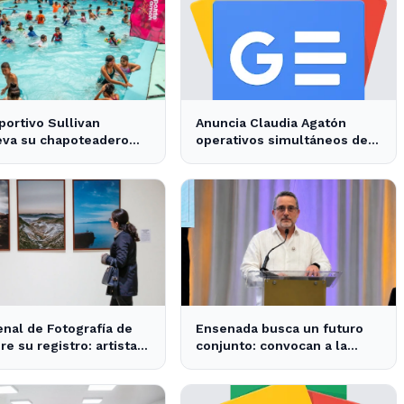
portivo Sullivan
Anuncia Claudia Agatón
eva su chapoteadero
operativos simultáneos de
disfrute de las familias
recolección de basura de
nsenada
traspatio en El Salitral y
Villas del Roble - XXV
Ayuntamiento de Ensenada
enal de Fotografía de
Ensenada busca un futuro
re su registro: artistas
conjunto: convocan a la
nsenada pueden
comunidad para definir su
cipar
desarrollo