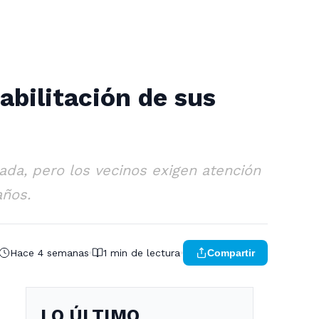
abilitación de sus
ada, pero los vecinos exigen atención
años.
Hace 4 semanas
1 min de lectura
Compartir
LO ÚLTIMO