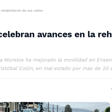
rehabilitación de sus calles
elebran avances en la reh
ida Morelos ha mejorado la movilidad en Ensen
ristóbal Colón, en mal estado por más de 20 