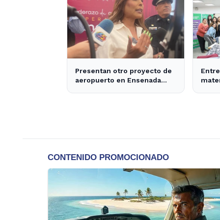
Presentan otro proyecto de
Entre
aeropuerto en Ensenada
mater
para 2030 - Semanario ZETA
produ
Ense