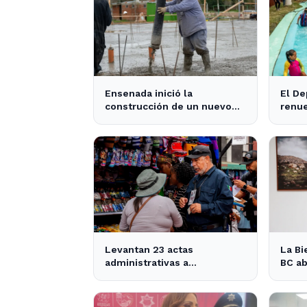
Ensenada inició la
El De
construcción de un nuevo
renu
SUM comunitario con una
para 
inversión de más de $740
de E
millones - 0221
Levantan 23 actas
La Bi
administrativas a
BC ab
comerciantes ambulantes
de E
en Ensenada - Semanario
parti
ZETA