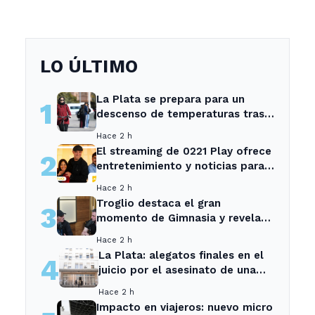
LO ÚLTIMO
La Plata se prepara para un
1
descenso de temperaturas tras
el intenso temporal de hoy
Hace 2 h
El streaming de 0221 Play ofrece
2
entretenimiento y noticias para
los vecinos de La Plata y
Hace 2 h
Ensenada.
Troglio destaca el gran
3
momento de Gimnasia y revela
su mayor desilusión como
Hace 2 h
entrenador
La Plata: alegatos finales en el
4
juicio por el asesinato de una
empleada en el trabajo
Hace 2 h
Impacto en viajeros: nuevo micro