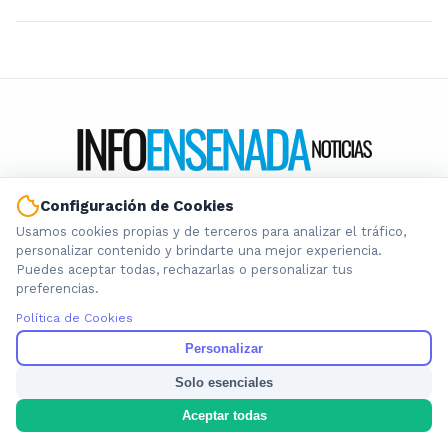
Configuración de Cookies
Información local que importa. Noticias de Ensenada, La
Plata y la provincia de Buenos Aires.
Usamos cookies propias y de terceros para analizar el tráfico,
personalizar contenido y brindarte una mejor experiencia.
Puedes aceptar todas, rechazarlas o personalizar tus
preferencias.
Política de Cookies
Nosotros
Personalizar
Cookies
Solo esenciales
Privacidad
Aceptar todas
Términos
Política de Contenido