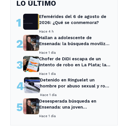
LO ÚLTIMO
Efemérides del 6 de agosto de
1
2026: ¿Qué se conmemora?
Hace 4 h
Hallan a adolescente de
2
Ensenada: la búsqueda movilizó
a toda la comunidad
Hace 1 día
Chofer de DiDi escapa de un
3
intento de robo en La Plata; la
sospechosa es arrestada
Hace 1 día
Detenido en Ringuelet un
4
hombre por abuso sexual y robo
a una adolescente
Hace 1 día
Desesperada búsqueda en
5
Ensenada: una joven
desaparecida tras cita con un
Hace 1 día
desconocido