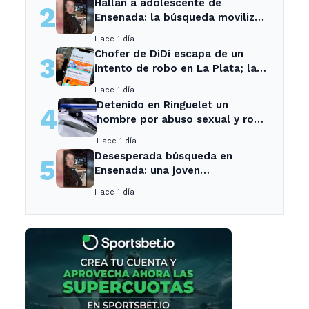
Hallan a adolescente de
2
Ensenada: la búsqueda movilizó
a toda la comunidad
Hace 1 día
Chofer de DiDi escapa de un
3
intento de robo en La Plata; la
sospechosa es arrestada
Hace 1 día
Detenido en Ringuelet un
4
hombre por abuso sexual y robo
a una adolescente
Hace 1 día
Desesperada búsqueda en
5
Ensenada: una joven
desaparecida tras cita con un
Hace 1 día
desconocido