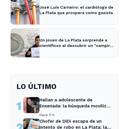
José Luis Carneiro: el cardiólogo de
La Plata que prospera como gasista
Un joven de La Plata sorprende a
científicos al descubrir un "vampiro
de mar" en el río
LO ÚLTIMO
Hallan a adolescente de
1
Ensenada: la búsqueda movilizó
a toda la comunidad
Hace 11 h
Chofer de DiDi escapa de un
2
intento de robo en La Plata; la