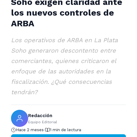
Soho exigen claridad ante
los nuevos controles de
ARBA
Los operativos de ARBA en La Plata
Soho generaron descontento entre
comerciantes, quienes criticaron el
enfoque de las autoridades en la
fiscalización. ¿Qué consecuencias
tendrán?
Redacción
Equipo Editorial
Hace 2 meses
1 min de lectura