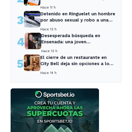
sospechosa es arrestada
Hace 11 h
Detenido en Ringuelet un hombre
3
por abuso sexual y robo a una
adolescente
Hace 13 h
Desesperada búsqueda en
4
Ensenada: una joven
desaparecida tras cita con un
Hace 13 h
desconocido
El cierre de un restaurante en
5
City Bell deja sin opciones a los
vecinos del área.
Hace 14 h