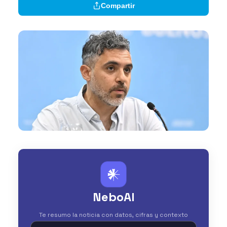
Compartir
𒀭
NeboAI
Te resumo la noticia con datos, cifras y contexto