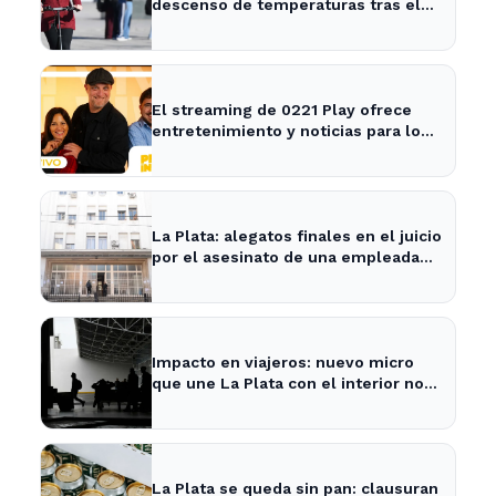
descenso de temperaturas tras el
intenso temporal de hoy
El streaming de 0221 Play ofrece
entretenimiento y noticias para los
vecinos de La Plata y Ensenada.
La Plata: alegatos finales en el juicio
por el asesinato de una empleada
en el trabajo
Impacto en viajeros: nuevo micro
que une La Plata con el interior no
recogerá pasajeros en un tramo
específico
La Plata se queda sin pan: clausuran