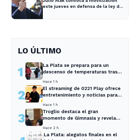
Julio Alak convoca a movilización
este jueves en defensa de la ley de
tierras en La Plata
LO ÚLTIMO
La Plata se prepara para un
1
descenso de temperaturas tras
el intenso temporal de hoy
Hace 1 h
El streaming de 0221 Play ofrece
2
entretenimiento y noticias para
los vecinos de La Plata y
Hace 1 h
Ensenada.
Troglio destaca el gran
3
momento de Gimnasia y revela
su mayor desilusión como
Hace 2 h
entrenador
La Plata: alegatos finales en el