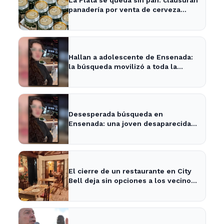
panadería por venta de cerveza
vencida
Hallan a adolescente de Ensenada:
la búsqueda movilizó a toda la
comunidad
Desesperada búsqueda en
Ensenada: una joven desaparecida
tras cita con un desconocido
El cierre de un restaurante en City
Bell deja sin opciones a los vecinos
del área.