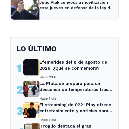
Julio Alak convoca a movilización
este jueves en defensa de la ley de
tierras en La Plata
LO ÚLTIMO
Efemérides del 8 de agosto de
1
2026: ¿Qué se conmemora?
Hace 23 h
La Plata se prepara para un
2
descenso de temperaturas tras
el intenso temporal de hoy
Hace 1 día
El streaming de 0221 Play ofrece
3
entretenimiento y noticias para
los vecinos de La Plata y
Hace 1 día
Ensenada.
Troglio destaca el gran