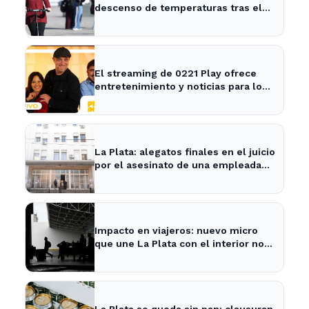
descenso de temperaturas tras el
intenso temporal de hoy
El streaming de 0221 Play ofrece
entretenimiento y noticias para los
vecinos de La Plata y Ensenada.
La Plata: alegatos finales en el juicio
por el asesinato de una empleada
en el trabajo
Impacto en viajeros: nuevo micro
que une La Plata con el interior no
recogerá pasajeros en un tramo
específico
La Plata se queda sin pan: clausuran