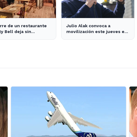
erre de un restaurante
Julio Alak convoca a
ty Bell deja sin
movilización este jueves en
nes a los vecinos del
defensa de la ley de tierras
en La Plata