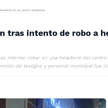
heladería en el centro platense
n tras intento de robo a h
s intentar robar en una heladería del centro 
ención de testigos y personal municipal fue c