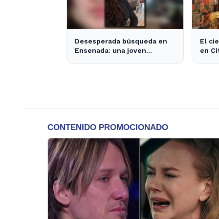
Desesperada búsqueda en
El ci
Ensenada: una joven
en Ci
desaparecida tras cita con
opcio
un desconocido
área.