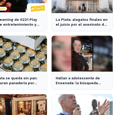
reaming de 0221 Play
La Plata: alegatos finales en
e entretenimiento y
el juicio por el asesinato de
ias para los vecinos de
una empleada en el trabajo
ata y Ensenada.
ata se queda sin pan:
Hallan a adolescente de
uran panadería por
Ensenada: la búsqueda
 de cerveza vencida
movilizó a toda la
comunidad