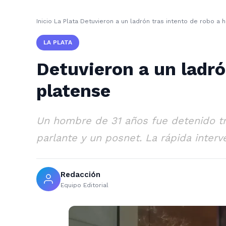
Inicio
›
La Plata
›
Detuvieron a un ladrón tras intento de robo a 
LA PLATA
Detuvieron a un ladró
platense
Un hombre de 31 años fue detenido tra
parlante y un posnet. La rápida interv
Redacción
Equipo Editorial