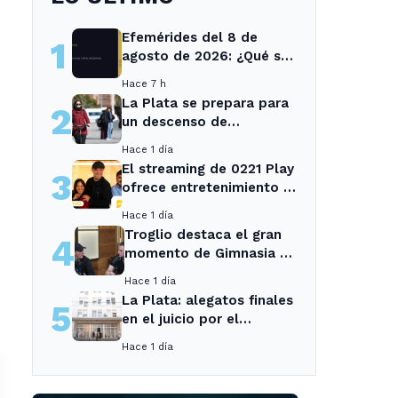
Efemérides del 8 de
1
agosto de 2026: ¿Qué se
conmemora?
Hace 7 h
La Plata se prepara para
2
un descenso de
temperaturas tras el
Hace 1 día
intenso temporal de hoy
El streaming de 0221 Play
3
ofrece entretenimiento y
noticias para los vecinos
Hace 1 día
de La Plata y Ensenada.
Troglio destaca el gran
4
momento de Gimnasia y
revela su mayor
Hace 1 día
desilusión como
La Plata: alegatos finales
5
entrenador
en el juicio por el
asesinato de una
Hace 1 día
empleada en el trabajo