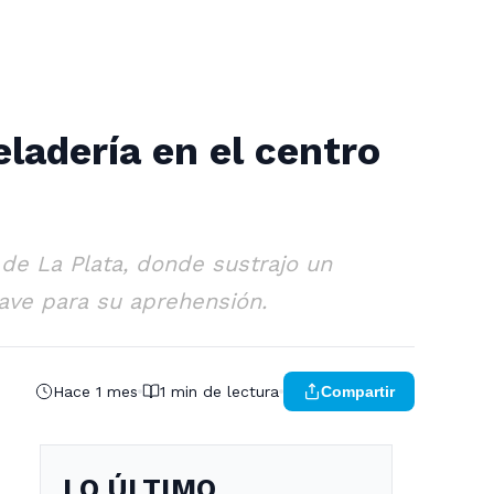
eladería en el centro
de La Plata, donde sustrajo un
lave para su aprehensión.
Hace 1 mes
1 min de lectura
Compartir
LO ÚLTIMO