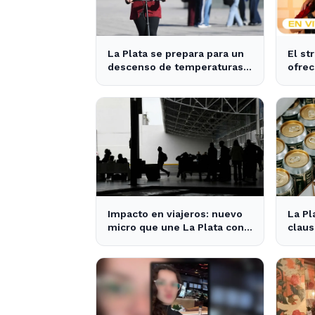
La Plata se prepara para un
El st
descenso de temperaturas
ofrec
tras el intenso temporal de
notic
hoy
La Pl
Impacto en viajeros: nuevo
La Pl
micro que une La Plata con
claus
el interior no recogerá
venta
pasajeros en un tramo
específico