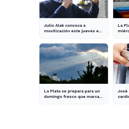
Julio Alak convoca a
La Pl
movilización este jueves en
miérc
defensa de la ley de tierras
húme
en La Plata
tráfi
libre
La Plata se prepara para un
José 
domingo fresco que marca
cardi
el final de las vacaciones de
prosp
invierno