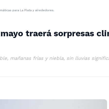
máticas para La Plata y alrededores.
mayo traerá sorpresas cli
ble, mañanas frías y niebla, sin lluvias signifi