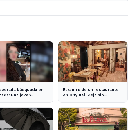
sperada búsqueda en
El cierre de un restaurante
ada: una joven
en City Bell deja sin
arecida tras cita con
opciones a los vecinos del
esconocido
área.