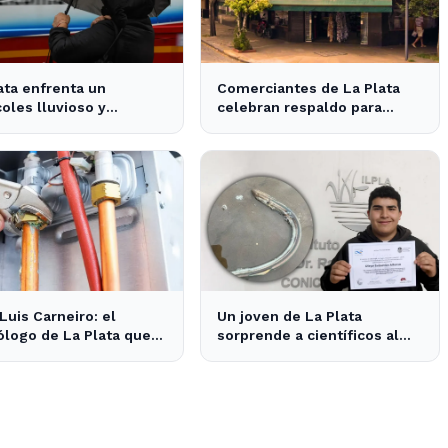
ata enfrenta un
Comerciantes de La Plata
oles lluvioso y
celebran respaldo para
do: impacta en el
proteger sus locales
co y actividades al aire
históricos
Luis Carneiro: el
Un joven de La Plata
ólogo de La Plata que
sorprende a científicos al
era como gasista
descubrir un "vampiro de
mar" en el río