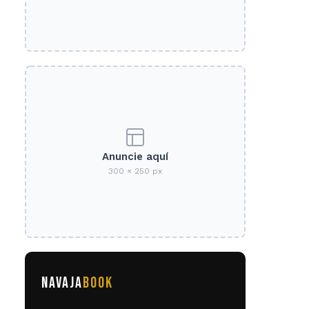
Anuncie aquí
300 × 250 px
NAVAJA
BOOK