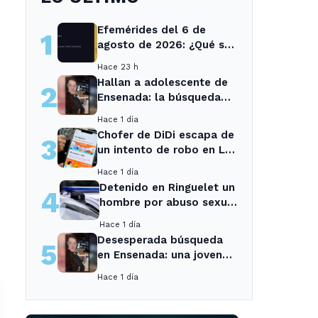
Efemérides del 6 de
1
agosto de 2026: ¿Qué se
conmemora?
Hace 23 h
Hallan a adolescente de
2
Ensenada: la búsqueda
movilizó a toda la
Hace 1 día
comunidad
Chofer de DiDi escapa de
3
un intento de robo en La
Plata; la sospechosa es
Hace 1 día
arrestada
Detenido en Ringuelet un
4
hombre por abuso sexual
y robo a una adolescente
Hace 1 día
Desesperada búsqueda
5
en Ensenada: una joven
desaparecida tras cita
Hace 1 día
con un desconocido