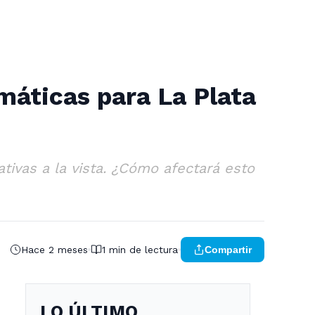
máticas para La Plata
cativas a la vista. ¿Cómo afectará esto
Hace 2 meses
1 min de lectura
Compartir
LO ÚLTIMO