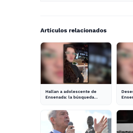
Artículos relacionados
Hallan a adolescente de
Dese
Ensenada: la búsqueda
Ensen
movilizó a toda la
desap
comunidad
un d