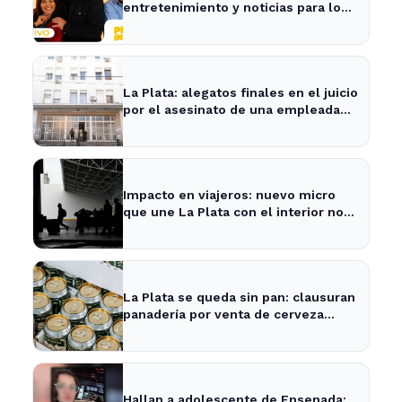
entretenimiento y noticias para los
vecinos de La Plata y Ensenada.
La Plata: alegatos finales en el juicio
por el asesinato de una empleada
en el trabajo
Impacto en viajeros: nuevo micro
que une La Plata con el interior no
recogerá pasajeros en un tramo
específico
La Plata se queda sin pan: clausuran
panadería por venta de cerveza
vencida
Hallan a adolescente de Ensenada: