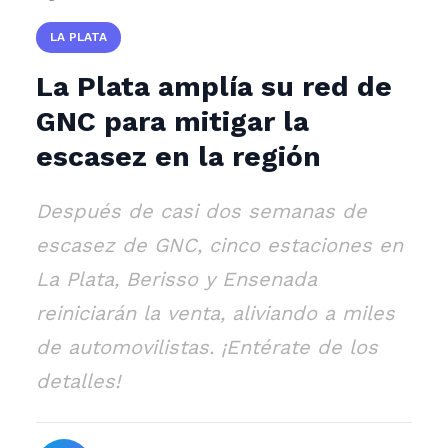
LA PLATA
La Plata amplía su red de
GNC para mitigar la
escasez en la región
Después de casi dos semanas de
escasez de GNC, cinco estaciones en
La Plata, Berisso y Ensenada
reiniciarán la venta, aliviando a miles
de automovilistas. ¡Entérate de los
detalles!