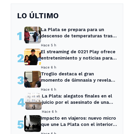
LO ÚLTIMO
La Plata se prepara para un
1
descenso de temperaturas tras
el intenso temporal de hoy
Hace 5 h
El streaming de 0221 Play ofrece
2
entretenimiento y noticias para
los vecinos de La Plata y
Hace 6 h
Ensenada.
Troglio destaca el gran
3
momento de Gimnasia y revela
su mayor desilusión como
Hace 6 h
entrenador
La Plata: alegatos finales en el
4
juicio por el asesinato de una
empleada en el trabajo
Hace 6 h
Impacto en viajeros: nuevo micro
5
que une La Plata con el interior
no recogerá pasajeros en un
Hace 6 h