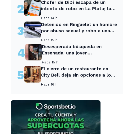
Chofer de DiDi escapa de un
2
intento de robo en La Plata; la
sospechosa es arrestada
Hace 14 h
Detenido en Ringuelet un hombre
3
por abuso sexual y robo a una
adolescente
Hace 15 h
Desesperada búsqueda en
4
Ensenada: una joven
desaparecida tras cita con un
Hace 15 h
desconocido
El cierre de un restaurante en
5
City Bell deja sin opciones a los
vecinos del área.
Hace 16 h