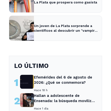
La Plata que prospera como gasista
Un joven de La Plata sorprende a
científicos al descubrir un "vampiro
de mar" en el río
LO ÚLTIMO
Efemérides del 6 de agosto de
1
2026: ¿Qué se conmemora?
Hace 18 h
Hallan a adolescente de
2
Ensenada: la búsqueda movilizó
a toda la comunidad
Hace 1 día