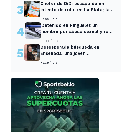
Chofer de DiDi escapa de un
3
intento de robo en La Plata; la
sospechosa es arrestada
Hace 1 día
Detenido en Ringuelet un
4
hombre por abuso sexual y robo
a una adolescente
Hace 1 día
Desesperada búsqueda en
5
Ensenada: una joven
desaparecida tras cita con un
Hace 1 día
desconocido