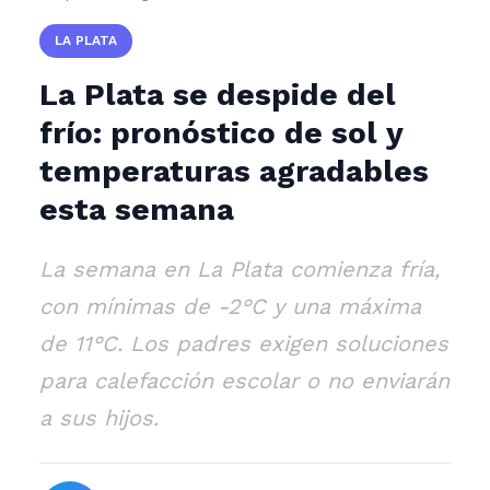
LA PLATA
La Plata se despide del
frío: pronóstico de sol y
temperaturas agradables
esta semana
La semana en La Plata comienza fría,
con mínimas de -2°C y una máxima
de 11°C. Los padres exigen soluciones
para calefacción escolar o no enviarán
a sus hijos.