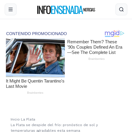
Inicio
›
La Plata
›
La Plata se despide del frío: pronóstico de sol y
temperaturas agradables esta semana