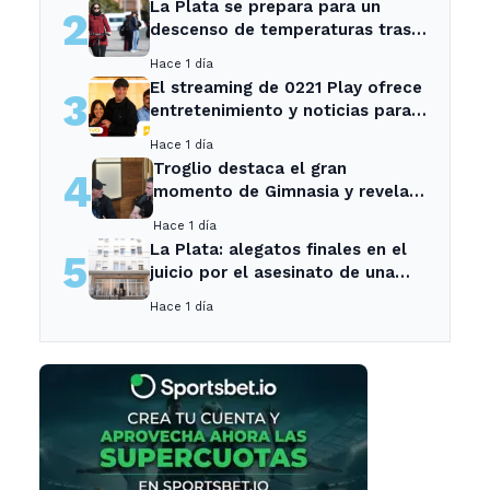
La Plata se prepara para un
2
descenso de temperaturas tras
el intenso temporal de hoy
Hace 1 día
El streaming de 0221 Play ofrece
3
entretenimiento y noticias para
los vecinos de La Plata y
Hace 1 día
Ensenada.
Troglio destaca el gran
4
momento de Gimnasia y revela
su mayor desilusión como
Hace 1 día
entrenador
La Plata: alegatos finales en el
5
juicio por el asesinato de una
empleada en el trabajo
Hace 1 día