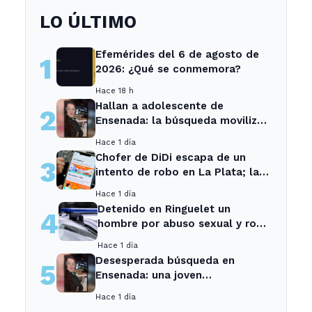
LO ÚLTIMO
Efemérides del 6 de agosto de
1
2026: ¿Qué se conmemora?
Hace 18 h
Hallan a adolescente de
2
Ensenada: la búsqueda movilizó
a toda la comunidad
Hace 1 día
Chofer de DiDi escapa de un
3
intento de robo en La Plata; la
sospechosa es arrestada
Hace 1 día
Detenido en Ringuelet un
4
hombre por abuso sexual y robo
a una adolescente
Hace 1 día
Desesperada búsqueda en
5
Ensenada: una joven
desaparecida tras cita con un
Hace 1 día
desconocido