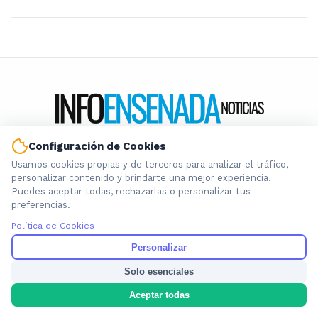
Configuración de Cookies
Información local que importa. Noticias de Ensenada, La
Usamos cookies propias y de terceros para analizar el tráfico,
Plata y la provincia de Buenos Aires.
personalizar contenido y brindarte una mejor experiencia.
Puedes aceptar todas, rechazarlas o personalizar tus
preferencias.
Política de Cookies
Personalizar
Nosotros
Cookies
Solo esenciales
Privacidad
Aceptar todas
Términos