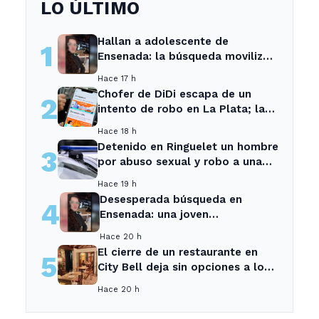
LO ÚLTIMO
Hallan a adolescente de
1
Ensenada: la búsqueda movilizó
a toda la comunidad
Hace 17 h
Chofer de DiDi escapa de un
2
intento de robo en La Plata; la
sospechosa es arrestada
Hace 18 h
Detenido en Ringuelet un hombre
3
por abuso sexual y robo a una
adolescente
Hace 19 h
Desesperada búsqueda en
4
Ensenada: una joven
desaparecida tras cita con un
Hace 20 h
desconocido
El cierre de un restaurante en
5
City Bell deja sin opciones a los
vecinos del área.
Hace 20 h