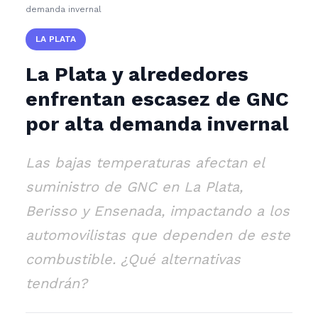
demanda invernal
LA PLATA
La Plata y alrededores
enfrentan escasez de GNC
por alta demanda invernal
Las bajas temperaturas afectan el
suministro de GNC en La Plata,
Berisso y Ensenada, impactando a los
automovilistas que dependen de este
combustible. ¿Qué alternativas
tendrán?