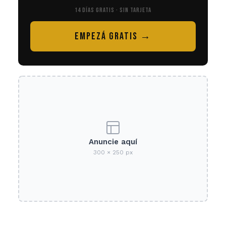
14 DÍAS GRATIS · SIN TARJETA
EMPEZÁ GRATIS →
Anuncie aquí
300 × 250 px