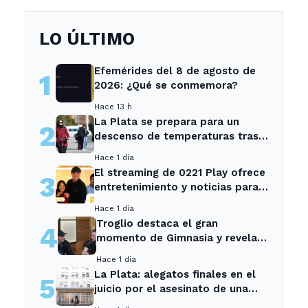
LO ÚLTIMO
Efemérides del 8 de agosto de
1
2026: ¿Qué se conmemora?
Hace 13 h
La Plata se prepara para un
2
descenso de temperaturas tras
el intenso temporal de hoy
Hace 1 día
El streaming de 0221 Play ofrece
3
entretenimiento y noticias para
los vecinos de La Plata y
Hace 1 día
Ensenada.
Troglio destaca el gran
4
momento de Gimnasia y revela
su mayor desilusión como
Hace 1 día
entrenador
La Plata: alegatos finales en el
5
juicio por el asesinato de una
empleada en el trabajo