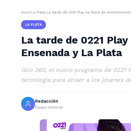
Inicio
›
La Plata
›
La tarde de 0221 Play se llena de entretenimien
LA PLATA
La tarde de 0221 Play
Ensenada y La Plata
Giro 360, el nuevo programa de 0221 P
tecnología para atraer a los jóvenes de
Redacción
Equipo Editorial