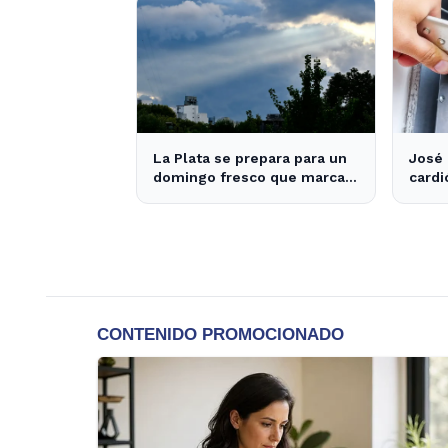
libre
La Plata se prepara para un
José 
domingo fresco que marca
cardi
el final de las vacaciones de
prosp
invierno