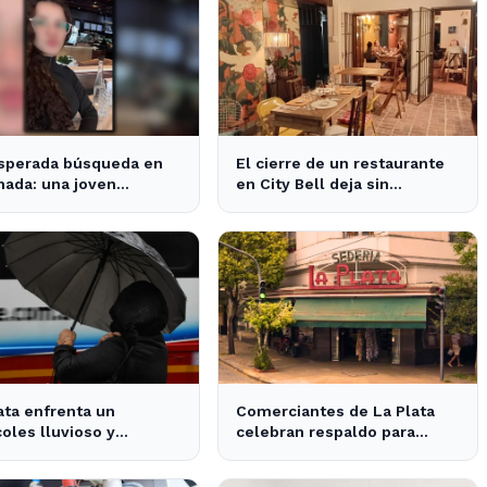
sperada búsqueda en
El cierre de un restaurante
ada: una joven
en City Bell deja sin
arecida tras cita con
opciones a los vecinos del
esconocido
área.
ata enfrenta un
Comerciantes de La Plata
oles lluvioso y
celebran respaldo para
do: impacta en el
proteger sus locales
co y actividades al aire
históricos