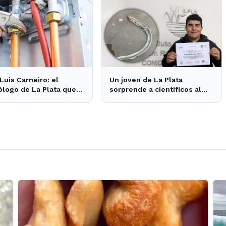
Luis Carneiro: el
Un joven de La Plata
ólogo de La Plata que
sorprende a científicos al
era como gasista
descubrir un "vampiro de
mar" en el río