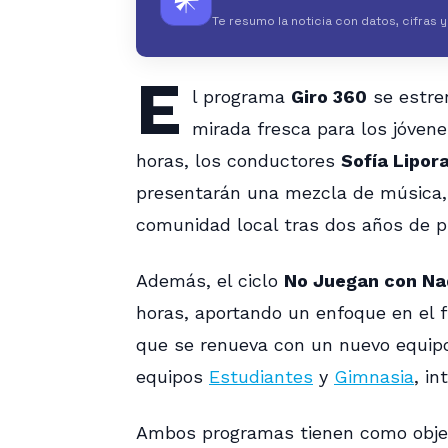
𒀭
Te resumo la noticia con datos, cifras 
E
l programa
Giro 360
se estre
mirada fresca para los jóven
horas, los conductores
Sofía Lipor
presentarán una mezcla de música,
comunidad local tras dos años de p
Además, el ciclo
No Juegan con Na
horas, aportando un enfoque en el f
que se renueva con un nuevo equipo,
equipos
Estudiantes
y
Gimnasia
, i
Ambos programas tienen como objet