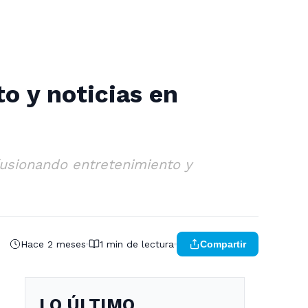
to y noticias en
 fusionando entretenimiento y
Hace 2 meses
1 min de lectura
Compartir
LO ÚLTIMO