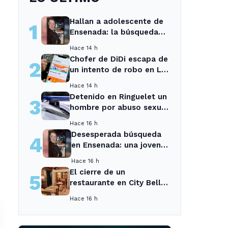
Hallan a adolescente de
1
Ensenada: la búsqueda
movilizó a toda la
Hace 14 h
comunidad
Chofer de DiDi escapa de
2
un intento de robo en La
Plata; la sospechosa es
Hace 14 h
arrestada
Detenido en Ringuelet un
3
hombre por abuso sexual
y robo a una adolescente
Hace 16 h
Desesperada búsqueda
4
en Ensenada: una joven
desaparecida tras cita
Hace 16 h
con un desconocido
El cierre de un
5
restaurante en City Bell
deja sin opciones a los
Hace 16 h
vecinos del área.