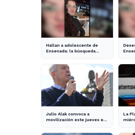
Hallan a adolescente de
Dese
Ensenada: la búsqueda
Ensen
movilizó a toda la
desap
comunidad
un d
Julio Alak convoca a
La Pl
movilización este jueves en
miérc
defensa de la ley de tierras
húme
en La Plata
tráfi