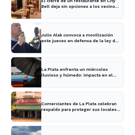
El cierre de un restaurante en City
Bell deja sin opciones a los vecinos
del área.
Julio Alak convoca a movilización
este jueves en defensa de la ley de
tierras en La Plata
La Plata enfrenta un miércoles
lluvioso y húmedo: impacta en el
tráfico y actividades al aire libre
Comerciantes de La Plata celebran
respaldo para proteger sus locales
históricos