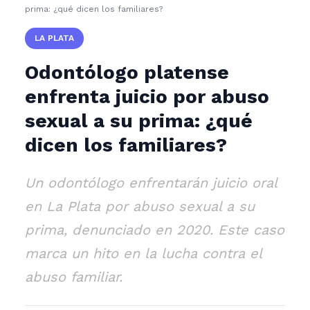
prima: ¿qué dicen los familiares?
LA PLATA
Odontólogo platense
enfrenta juicio por abuso
sexual a su prima: ¿qué
dicen los familiares?
Un odontólogo enfrentarán juicio oral
en La Plata por abuso sexual a su
prima, denunciado en 2020. Este caso
marca un hito en la lucha contra el
abuso familiar.