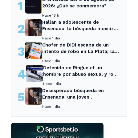
1
2026: ¿Qué se conmemora?
Hace 18 h
Hallan a adolescente de
2
Ensenada: la búsqueda movilizó
a toda la comunidad
Hace 1 día
Chofer de DiDi escapa de un
3
intento de robo en La Plata; la
sospechosa es arrestada
Hace 1 día
Detenido en Ringuelet un
4
hombre por abuso sexual y robo
a una adolescente
Hace 1 día
Desesperada búsqueda en
5
Ensenada: una joven
desaparecida tras cita con un
Hace 1 día
desconocido