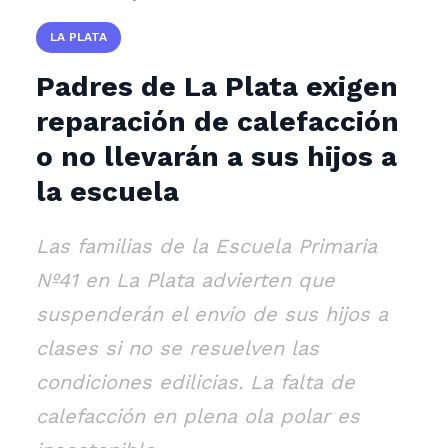
LA PLATA
Padres de La Plata exigen
reparación de calefacción
o no llevarán a sus hijos a
la escuela
Las familias de la Escuela Primaria
Nº41 en La Plata advierten que
suspenderán el envío de sus hijos a
clases si no se resuelven las
condiciones edilicias. La falta de
calefacción en plena ola polar es