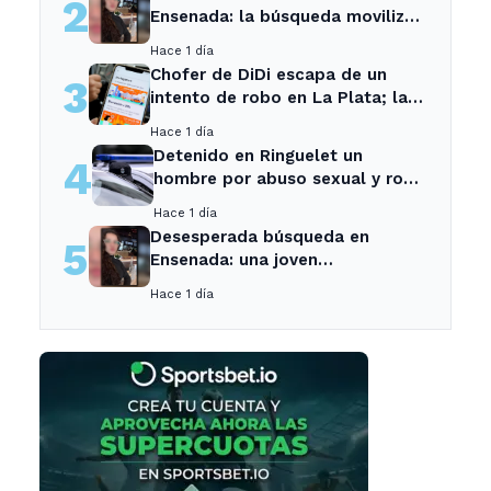
2
Ensenada: la búsqueda movilizó
a toda la comunidad
Hace 1 día
Chofer de DiDi escapa de un
3
intento de robo en La Plata; la
sospechosa es arrestada
Hace 1 día
Detenido en Ringuelet un
4
hombre por abuso sexual y robo
a una adolescente
Hace 1 día
Desesperada búsqueda en
5
Ensenada: una joven
desaparecida tras cita con un
Hace 1 día
desconocido