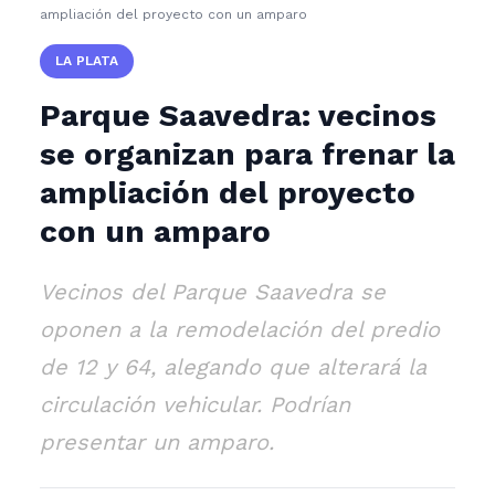
ampliación del proyecto con un amparo
LA PLATA
Parque Saavedra: vecinos
se organizan para frenar la
ampliación del proyecto
con un amparo
Vecinos del Parque Saavedra se
oponen a la remodelación del predio
de 12 y 64, alegando que alterará la
circulación vehicular. Podrían
presentar un amparo.