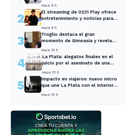
el intenso temporal de hoy
Hace 9 h
El streaming de 0221 Play ofrece
2
entretenimiento y noticias para
los vecinos de La Plata y
Hace 9 h
Ensenada.
Troglio destaca el gran
3
momento de Gimnasia y revela
su mayor desilusión como
Hace 10 h
entrenador
La Plata: alegatos finales en el
4
juicio por el asesinato de una
empleada en el trabajo
Hace 10 h
Impacto en viajeros: nuevo micro
5
que une La Plata con el interior
no recogerá pasajeros en un
Hace 10 h
tramo específico