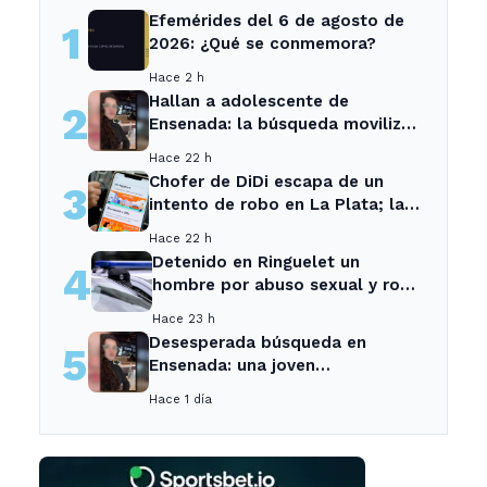
Efemérides del 6 de agosto de
1
2026: ¿Qué se conmemora?
Hace 2 h
Hallan a adolescente de
2
Ensenada: la búsqueda movilizó
a toda la comunidad
Hace 22 h
Chofer de DiDi escapa de un
3
intento de robo en La Plata; la
sospechosa es arrestada
Hace 22 h
Detenido en Ringuelet un
4
hombre por abuso sexual y robo
a una adolescente
Hace 23 h
Desesperada búsqueda en
5
Ensenada: una joven
desaparecida tras cita con un
Hace 1 día
desconocido