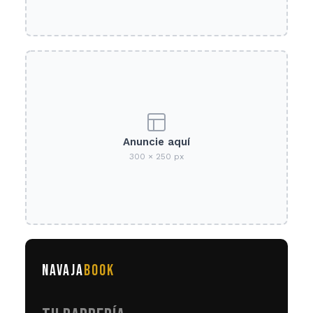
Anuncie aquí
300 × 250 px
NAVAJA
BOOK