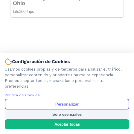
Configuración de Cookies
Usamos cookies propias y de terceros para analizar el tráfico,
personalizar contenido y brindarte una mejor experiencia.
Puedes aceptar todas, rechazarlas o personalizar tus
Información local que importa. Noticias de Ensenada, La
preferencias.
Plata y la provincia de Buenos Aires.
Política de Cookies
Personalizar
Solo esenciales
Nosotros
Aceptar todas
Cookies