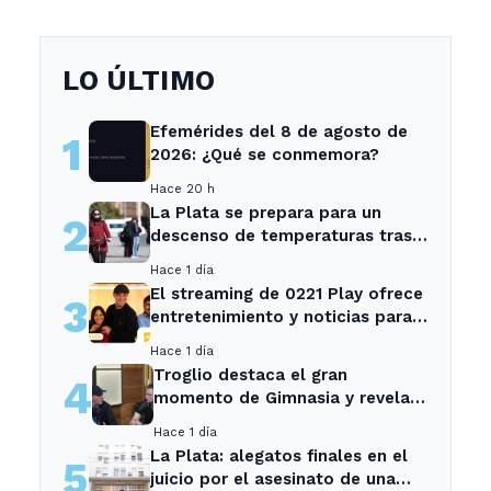
LO ÚLTIMO
Efemérides del 8 de agosto de
1
2026: ¿Qué se conmemora?
Hace 20 h
La Plata se prepara para un
2
descenso de temperaturas tras
el intenso temporal de hoy
Hace 1 día
El streaming de 0221 Play ofrece
3
entretenimiento y noticias para
los vecinos de La Plata y
Hace 1 día
Ensenada.
Troglio destaca el gran
4
momento de Gimnasia y revela
su mayor desilusión como
Hace 1 día
entrenador
La Plata: alegatos finales en el
5
juicio por el asesinato de una