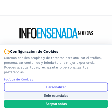
Información local que importa. Noticias de Ensenada, La
Configuración de Cookies
Plata y la provincia de Buenos Aires.
Usamos cookies propias y de terceros para analizar el tráfico,
personalizar contenido y brindarte una mejor experiencia.
Puedes aceptar todas, rechazarlas o personalizar tus
preferencias.
Política de Cookies
Nosotros
Personalizar
Cookies
Privacidad
Solo esenciales
Términos
Aceptar todas
Política de Contenido