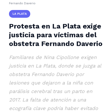
Fernando Daverio
LA PLATA
Protesta en La Plata exige
justicia para víctimas del
obstetra Fernando Daverio
Familiares de Nina Cipollone exigen
justicia en La Plata, donde se juzga al
obstetra Fernando Daverio por
lesiones que dejaron a la niña con
parálisis cerebral tras un parto en
2017. La falta de atención a una
ecografía clave podría haber evitado