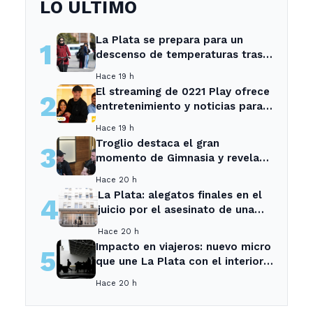
LO ÚLTIMO
La Plata se prepara para un
1
descenso de temperaturas tras
el intenso temporal de hoy
Hace 19 h
El streaming de 0221 Play ofrece
2
entretenimiento y noticias para
los vecinos de La Plata y
Hace 19 h
Ensenada.
Troglio destaca el gran
3
momento de Gimnasia y revela
su mayor desilusión como
Hace 20 h
entrenador
La Plata: alegatos finales en el
4
juicio por el asesinato de una
empleada en el trabajo
Hace 20 h
Impacto en viajeros: nuevo micro
5
que une La Plata con el interior
no recogerá pasajeros en un
Hace 20 h
tramo específico