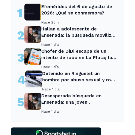
Efemérides del 6 de agosto de
1
2026: ¿Qué se conmemora?
Hace 23 h
Hallan a adolescente de
2
Ensenada: la búsqueda movilizó
a toda la comunidad
Hace 1 día
Chofer de DiDi escapa de un
3
intento de robo en La Plata; la
sospechosa es arrestada
Hace 1 día
Detenido en Ringuelet un
4
hombre por abuso sexual y robo
a una adolescente
Hace 1 día
Desesperada búsqueda en
5
Ensenada: una joven
desaparecida tras cita con un
Hace 1 día
desconocido