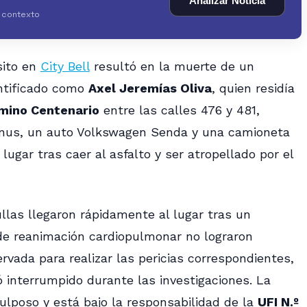
Analizar Noticia
y contexto
sito en
City Bell
resultó en la muerte de un
entificado como
Axel Jeremías Oliva
, quien residía
mino Centenario
entre las calles 476 y 481,
nus, un auto Volkswagen Senda y una camioneta
 lugar tras caer al asfalto y ser atropellado por el
llas llegaron rápidamente al lugar tras un
 de reanimación cardiopulmonar no lograron
rvada para realizar las pericias correspondientes,
 interrumpido durante las investigaciones. La
ulposo y está bajo la responsabilidad de la
UFI N.º