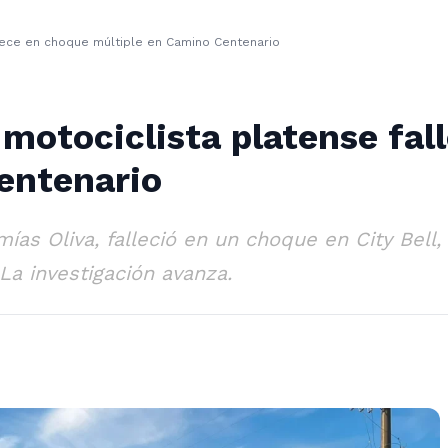
allece en choque múltiple en Camino Centenario
: motociclista platense fa
entenario
ías Oliva, falleció en un choque en City Bell
a investigación avanza.