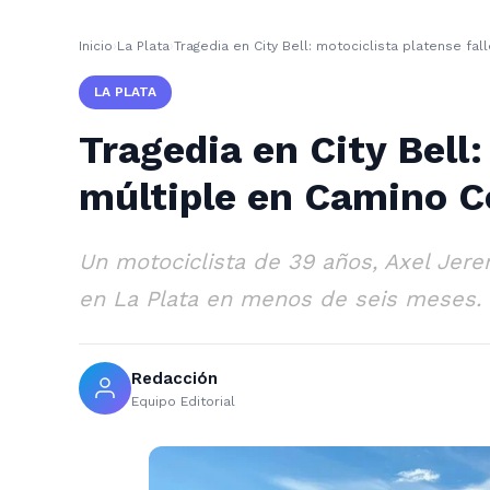
Inicio
›
La Plata
›
Tragedia en City Bell: motociclista platense f
LA PLATA
Tragedia en City Bell
múltiple en Camino C
Un motociclista de 39 años, Axel Jerem
en La Plata en menos de seis meses. L
Redacción
Equipo Editorial