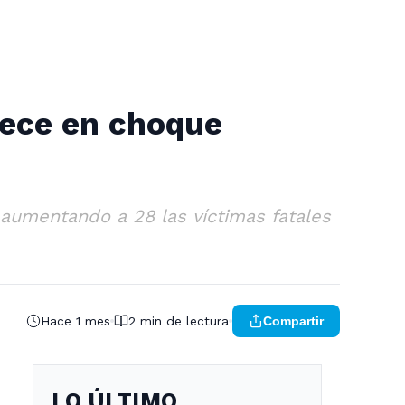
llece en choque
, aumentando a 28 las víctimas fatales
Hace 1 mes
2 min de lectura
Compartir
LO ÚLTIMO