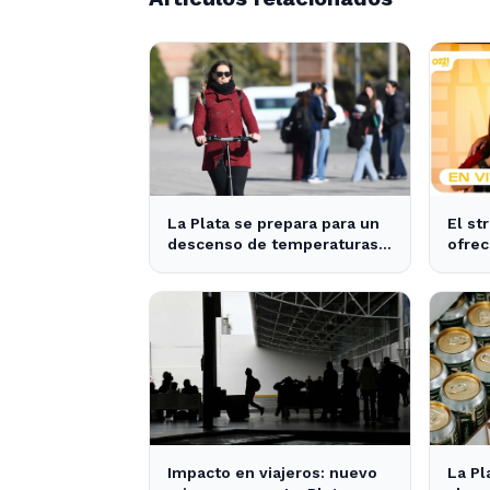
La Plata se prepara para un
El st
descenso de temperaturas
ofrec
tras el intenso temporal de
notic
hoy
La Pl
Impacto en viajeros: nuevo
La Pl