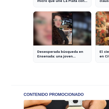
micro que une La Plata con
claus
el interior no recogerá
venta
pasajeros en un tramo
específico
Desesperada búsqueda en
El ci
Ensenada: una joven
en Ci
desaparecida tras cita con
opcio
un desconocido
área.