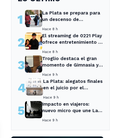
La Plata se prepara para
1
un descenso de
temperaturas tras el
Hace 8 h
intenso temporal de hoy
El streaming de 0221 Play
2
ofrece entretenimiento y
noticias para los vecinos
Hace 8 h
de La Plata y Ensenada.
Troglio destaca el gran
3
momento de Gimnasia y
revela su mayor
Hace 9 h
desilusión como
La Plata: alegatos finales
4
entrenador
en el juicio por el
asesinato de una
Hace 9 h
empleada en el trabajo
Impacto en viajeros:
5
nuevo micro que une La
Plata con el interior no
Hace 9 h
recogerá pasajeros en un
tramo específico