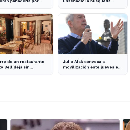
uran panadería por
Ensenada: la búsqueda
 de cerveza vencida
movilizó a toda la
comunidad
erre de un restaurante
Julio Alak convoca a
ty Bell deja sin
movilización este jueves en
nes a los vecinos del
defensa de la ley de tierras
en La Plata