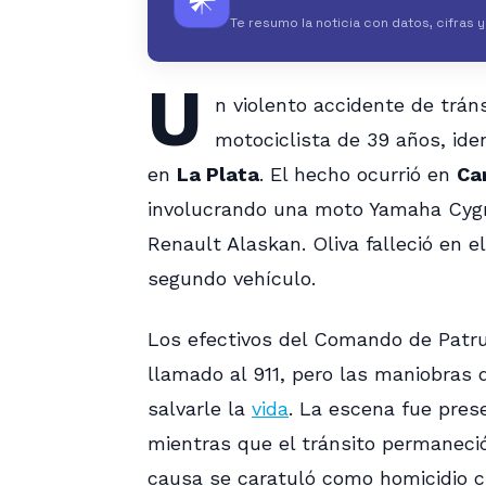
𒀭
Te resumo la noticia con datos, cifras 
U
n violento accidente de trán
motociclista de 39 años, id
en
La Plata
. El hecho ocurrió en
Ca
involucrando una moto Yamaha Cyg
Renault Alaskan. Oliva falleció en el
segundo vehículo.
Los efectivos del Comando de Patru
llamado al 911, pero las maniobras
salvarle la
vida
. La escena fue prese
mientras que el tránsito permaneció
causa se caratuló como homicidio c