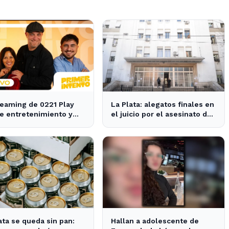
reaming de 0221 Play
La Plata: alegatos finales en
e entretenimiento y
el juicio por el asesinato de
ias para los vecinos de
una empleada en el trabajo
ata y Ensenada.
ata se queda sin pan:
Hallan a adolescente de