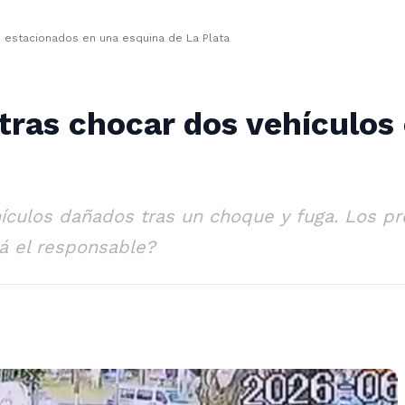
 estacionados en una esquina de La Plata
tras chocar dos vehículos
hículos dañados tras un choque y fuga. Los pr
rá el responsable?