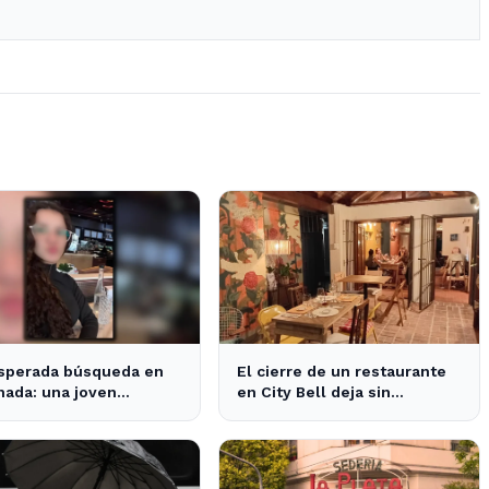
sperada búsqueda en
El cierre de un restaurante
ada: una joven
en City Bell deja sin
arecida tras cita con
opciones a los vecinos del
esconocido
área.