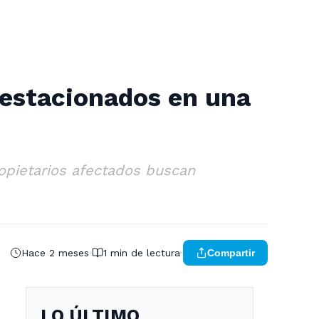
 estacionados en una
opietarios afectados buscan
Hace 2 meses
1 min de lectura
Compartir
LO ÚLTIMO