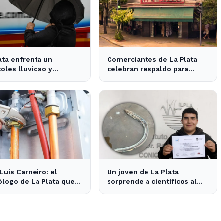
ata enfrenta un
Comerciantes de La Plata
oles lluvioso y
celebran respaldo para
do: impacta en el
proteger sus locales
co y actividades al aire
históricos
Luis Carneiro: el
Un joven de La Plata
ólogo de La Plata que
sorprende a científicos al
era como gasista
descubrir un "vampiro de
mar" en el río