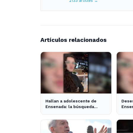
2133 articles →
Artículos relacionados
Hallan a adolescente de
Dese
Ensenada: la búsqueda
Ensen
movilizó a toda la
desap
comunidad
un d