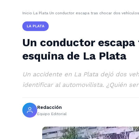
Inicio
›
La Plata
›
Un conductor escapa tras chocar dos vehículos
LA PLATA
Un conductor escapa 
esquina de La Plata
Un accidente en La Plata dejó dos ve
identificar al automovilista. ¿Quién se
Redacción
Equipo Editorial