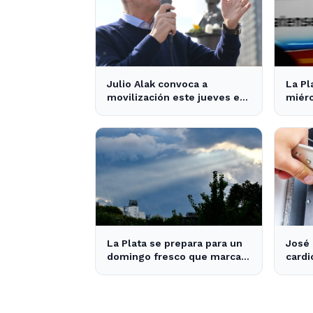
Julio Alak convoca a
La Pl
movilización este jueves en
miérc
defensa de la ley de tierras
húme
en La Plata
tráfi
libre
La Plata se prepara para un
José 
domingo fresco que marca
cardi
el final de las vacaciones de
prosp
invierno