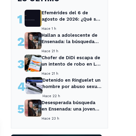
Efemérides del 6 de
1
agosto de 2026: ¿Qué se
conmemora?
Hace 1 h
Hallan a adolescente de
2
Ensenada: la búsqueda
movilizó a toda la
Hace 21 h
comunidad
Chofer de DiDi escapa de
3
un intento de robo en La
Plata; la sospechosa es
Hace 21 h
arrestada
Detenido en Ringuelet un
4
hombre por abuso sexual
y robo a una adolescente
Hace 22 h
Desesperada búsqueda
5
en Ensenada: una joven
desaparecida tras cita
Hace 23 h
con un desconocido