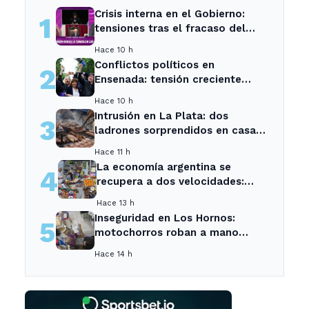
Crisis interna en el Gobierno:
1
tensiones tras el fracaso del
Senado
Hace 10 h
Conflictos políticos en
2
Ensenada: tensión creciente
entre sectores locales
Hace 10 h
Intrusión en La Plata: dos
3
ladrones sorprendidos en casa
de vecina tras asado.
Hace 11 h
La economía argentina se
4
recupera a dos velocidades:
crecen el agro y la energía, pero
Hace 13 h
caen el empleo y el consumo -
Inseguridad en Los Hornos:
5
Neuquen Post
motochorros roban a mano
armada en tienda de mascotas
Hace 14 h