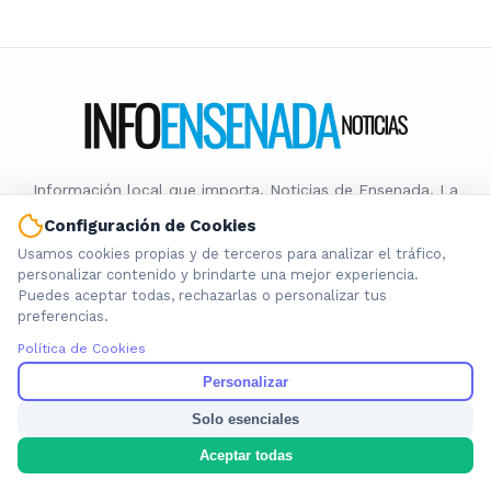
Información local que importa. Noticias de Ensenada, La
Plata y la provincia de Buenos Aires.
Configuración de Cookies
Usamos cookies propias y de terceros para analizar el tráfico,
personalizar contenido y brindarte una mejor experiencia.
Puedes aceptar todas, rechazarlas o personalizar tus
preferencias.
Nosotros
Política de Cookies
Cookies
Personalizar
Privacidad
Solo esenciales
Términos
Política de Contenido
Aceptar todas