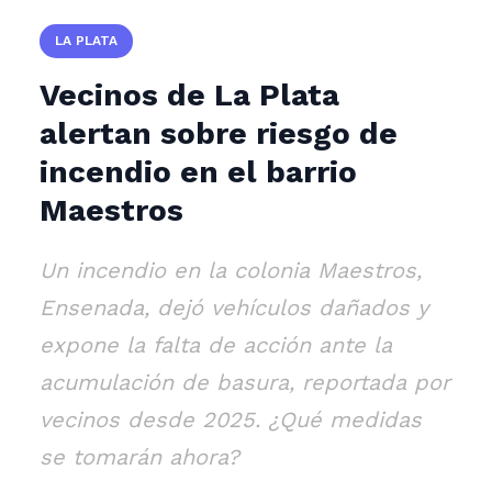
LA PLATA
Vecinos de La Plata
alertan sobre riesgo de
incendio en el barrio
Maestros
Un incendio en la colonia Maestros,
Ensenada, dejó vehículos dañados y
expone la falta de acción ante la
acumulación de basura, reportada por
vecinos desde 2025. ¿Qué medidas
se tomarán ahora?